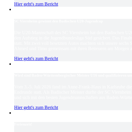
Hier geht's zum Bericht
SC Viernheim gewinnt den Badischen U20-Jugendcup
Die U20-Mannschaft des SC Viernheim hat den Badischen U2
den Aufstieg in die Jugendbundesliga Süd gesichert. Das Finaltu
statt. Mit zwei voll besetzten Autos machten sich unsere sechs
Ahmed und Timo gemeinsam mit ihren Betreuern am Morgen au
Hier geht's zum Bericht
Wird sind Baden-Württembergischer Meister U16 und qualifizieren un
Vom 3.-5. Juli 2026 fand im Anne-Frank-Haus in Karlsruhe d
Endrunde statt. Als Badischer Meister durfte der SC Viernhei
und sich mit den besten Jugendmannschaften aus Baden-Württ
Hier geht's zum Bericht
Ferienzeit!