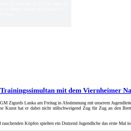
ing um 18 Uhr; um 20:15 Uhr dann die
ht es danach wieder am Freitag 14.
20 Uhr).
 Trainingssimultan mit dem Viernheimer N
ab GM Zigurds Lanka am Freitag in Abstimmung mit unserem Jugendleit
che Kunst hat er dabei nicht stillschweigend Zug für Zug an den Bret
rauchenden Köpfen spielten ein Dutzend Jugendliche das erste Mal in