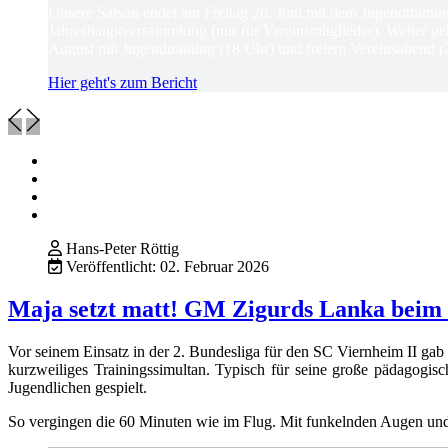
Unsere Saison endet am Freitag 26. Juni mit dem Jugendtrain
Jahreshauptversammlung (nur für Vereinsmitglieder). Weiter ge
August mit Jugendtraining (18 Uhr) und freiem Vereinsabend (
Hier geht's zum Bericht
Hans-Peter Röttig
Veröffentlicht: 02. Februar 2026
Maja setzt matt! GM Zigurds Lanka beim
Vor seinem Einsatz in der 2. Bundesliga für den SC Viernheim II g
kurzweiliges Trainingssimultan. Typisch für seine große pädagogis
Jugendlichen gespielt.
So vergingen die 60 Minuten wie im Flug. Mit funkelnden Augen und 