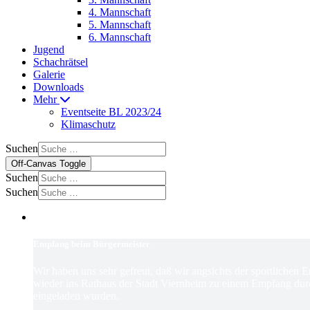
4. Mannschaft
5. Mannschaft
6. Mannschaft
Jugend
Schachrätsel
Galerie
Downloads
Mehr
Eventseite BL 2023/24
Klimaschutz
Suchen
Off-Canvas Toggle
Suchen
Suchen
Empfang beim Bürgermeister
Wir haben uns sehr gefreut, daß wir angsichts der sportlichen 
wieder ins Rathaus der Stadt Viernheim zu einem Empfang dur
eingeladen wurden.