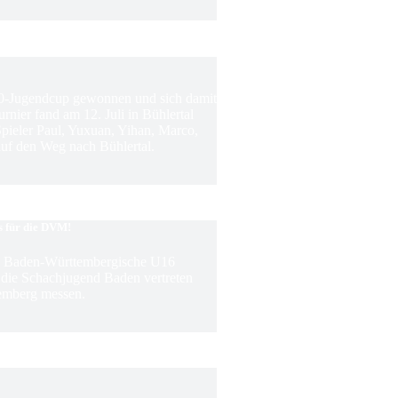
0-Jugendcup gewonnen und sich damit
rnier fand am 12. Juli in Bühlertal
 Spieler Paul, Yuxuan, Yihan, Marco,
f den Weg nach Bühlertal.
s für die DVM!
ie Baden-Württembergische U16
m die Schachjugend Baden vertreten
emberg messen.