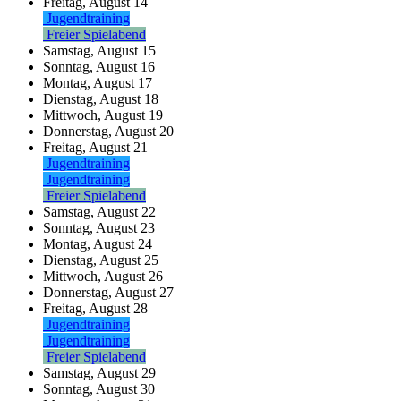
Freitag,
August
14
Jugendtraining
Freier Spielabend
Samstag,
August
15
Sonntag,
August
16
Montag,
August
17
Dienstag,
August
18
Mittwoch,
August
19
Donnerstag,
August
20
Freitag,
August
21
Jugendtraining
Jugendtraining
Freier Spielabend
Samstag,
August
22
Sonntag,
August
23
Montag,
August
24
Dienstag,
August
25
Mittwoch,
August
26
Donnerstag,
August
27
Freitag,
August
28
Jugendtraining
Jugendtraining
Freier Spielabend
Samstag,
August
29
Sonntag,
August
30