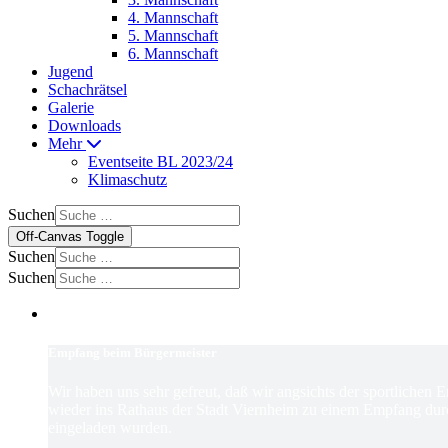
4. Mannschaft
5. Mannschaft
6. Mannschaft
Jugend
Schachrätsel
Galerie
Downloads
Mehr
Eventseite BL 2023/24
Klimaschutz
Suchen
Off-Canvas Toggle
Suchen
Suchen
Empfang beim Bürgermeister
Wir haben uns sehr gefreut, daß wir angsichts der sportlichen 
wieder ins Rathaus der Stadt Viernheim zu einem Empfang dur
eingeladen wurden.