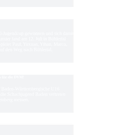
0-Jugendcup gewonnen und sich damit
rnier fand am 12. Juli in Bühlertal
 Spieler Paul, Yuxuan, Yihan, Marco,
f den Weg nach Bühlertal.
s für die DVM!
ie Baden-Württembergische U16
m die Schachjugend Baden vertreten
emberg messen.