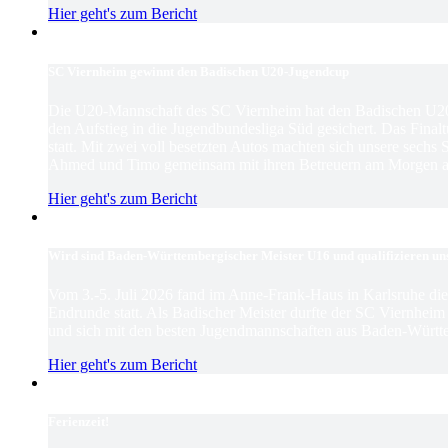
Hier geht's zum Bericht
SC Viernheim gewinnt den Badischen U20-Jugendcup
Die U20-Mannschaft des SC Viernheim hat den Badischen U2
den Aufstieg in die Jugendbundesliga Süd gesichert. Das Finaltu
statt. Mit zwei voll besetzten Autos machten sich unsere sechs
Ahmed und Timo gemeinsam mit ihren Betreuern am Morgen au
Hier geht's zum Bericht
Wird sind Baden-Württembergischer Meister U16 und qualifizieren un
Vom 3.-5. Juli 2026 fand im Anne-Frank-Haus in Karlsruhe d
Endrunde statt. Als Badischer Meister durfte der SC Viernhei
und sich mit den besten Jugendmannschaften aus Baden-Württ
Hier geht's zum Bericht
Ferienzeit!