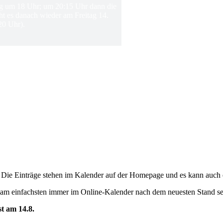
ing um 18 Uhr; um 20:15 Uhr dann die
ht es danach wieder am Freitag 14.
20 Uhr).
g. Die Einträge stehen im Kalender auf der Homepage und es kann auch
 am einfachsten immer im Online-Kalender nach dem neuesten Stand s
st am 14.8.