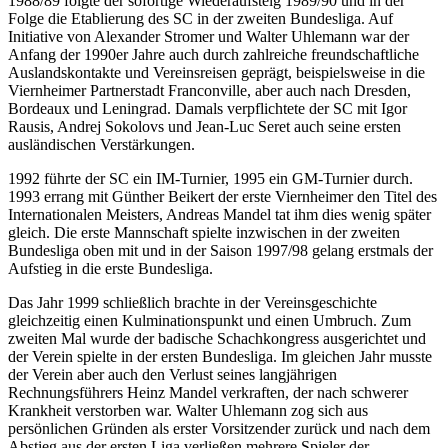
1988/89 folgte der sofortige Wiederaufsteig 1989/90 und in der
Folge die Etablierung des SC in der zweiten Bundesliga. Auf
Initiative von Alexander Stromer und Walter Uhlemann war der
Anfang der 1990er Jahre auch durch zahlreiche freundschaftliche
Auslandskontakte und Vereinsreisen geprägt, beispielsweise in die
Viernheimer Partnerstadt Franconville, aber auch nach Dresden,
Bordeaux und Leningrad. Damals verpflichtete der SC mit Igor
Rausis, Andrej Sokolovs und Jean-Luc Seret auch seine ersten
ausländischen Verstärkungen.
1992 führte der SC ein IM-Turnier, 1995 ein GM-Turnier durch.
1993 errang mit Günther Beikert der erste Viernheimer den Titel des
Internationalen Meisters, Andreas Mandel tat ihm dies wenig später
gleich. Die erste Mannschaft spielte inzwischen in der zweiten
Bundesliga oben mit und in der Saison 1997/98 gelang erstmals der
Aufstieg in die erste Bundesliga.
Das Jahr 1999 schließlich brachte in der Vereinsgeschichte
gleichzeitig einen Kulminationspunkt und einen Umbruch. Zum
zweiten Mal wurde der badische Schachkongress ausgerichtet und
der Verein spielte in der ersten Bundesliga. Im gleichen Jahr musste
der Verein aber auch den Verlust seines langjährigen
Rechnungsführers Heinz Mandel verkraften, der nach schwerer
Krankheit verstorben war. Walter Uhlemann zog sich aus
persönlichen Gründen als erster Vorsitzender zurück und nach dem
Abstieg aus der ersten Liga verließen mehrere Spieler der