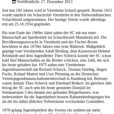
Veröffentlicht: 17. Dezember 2013
Seit fast 100 Jahren wird in Viernheim Schach gespielt. Bereits 1923
wurde nämlich ein Schachclub Viernheim in den Südwestdeutschen
Schachbund aufgenommen. Der heutige Verein wurde allerdings
erst am 25.10.1934 gegründet.
Bis zum Ende der 1960er Jahre nahm der SC mit nur einer
Mannschaft am Spielbetrieb im Schachbezirk Mannheim teil. Der
Bevölkerungszuwachs in Viernheim und der Fischer-Boom
bewirkten in den 1970er Jahren eine erste Blütezeit. Maßgeblich
geprägt vom Vorsitzenden Adolf Breiling, dem Kassenwart Helmut
Reinhardt und dem Jugendleiter Theo Schreck konnte der SC schon
bald fünf Mannschaften an die Bretter schicken, eine Zahl, die sich
bis heute gehalten hat. 1975 nahm eine Viernheimer
Jugendmannschaft mit Richard Schreck, Thomas Striebig, Jürgen
Fuchs, Roland Matern und Uwe Pfenning an der Deutschen
Vereinsjugendmannschaftsmeisterschaft in Hamburg teil, Betreuer
waren damals Theo Schreck und Eberhard Beikert. Im gleichen Jahr
bezog der SC auch sein bis heute genutztes Domizil im
Seminarraum 3 des damals neu gebauten Bürgerhauses, was
insbesondere für die Jugendarbeit bessere Rahmenbedingungen bot
als die bis dahin üblichen Nebenräume wechselnder Gaststätten.
1978 gelang Jugendspielern des Vereins ein seitdem nie mehr