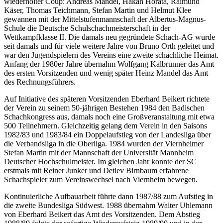
wiederholter Coup: Andreas Mandel, Hakan Horata, Raimund
Käser, Thomas Teichmann, Stefan Martin und Helmut Klee
gewannen mit der Mittelstufenmannschaft der Albertus-Magnus-
Schule die Deutsche Schulschachmeisterschaft in der
Wettkampfklasse II. Die damals neu gegründete Schach-AG wurde
seit damals und für viele weitere Jahre von Bruno Orth geleitet und
war den Jugendspielern des Vereins eine zweite schachliche Heimat.
Anfang der 1980er Jahre übernahm Wolfgang Kalbrunner das Amt
des ersten Vorsitzenden und wenig später Heinz Mandel das Amt
des Rechnungsführers.
Auf Initiative des späteren Vorsitzenden Eberhard Beikert richtete
der Verein zu seinem 50-jährigen Bestehen 1984 den Badischen
Schachkongress aus, damals noch eine Großveranstaltung mit etwa
500 Teilnehmern. Gleichzeitig gelang dem Verein in den Saisons
1982/83 und 1983/84 ein Doppelaufstieg von der Landesliga über
die Verbandsliga in die Oberliga. 1984 wurden der Viernheimer
Stefan Martin mit der Mannschaft der Universität Mannheim
Deutscher Hochschulmeister. Im gleichen Jahr konnte der SC
erstmals mit Reiner Junker und Detlev Birnbaum erfahrene
Schachspieler zum Vereinswechsel nach Viernheim bewegen.
Kontinuierliche Aufbauarbeit führte dann 1987/88 zum Aufstieg in
die zweite Bundesliga Südwest. 1988 übernahm Walter Uhlemann
von Eberhard Beikert das Amt des Vorsitzenden. Dem Abstieg