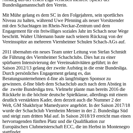
Bundesligamannschaft den Verein.
Mit Mühe gelang es dem SC in den Folgejahren, sein sportliches
Niveau zu halten, während Uwe Pfenning als neuer Vorsitzender
mit den Schachtagen im Rhein-Neckar-Zentrum und dem
Engagement für ein freiwilliges soziales Jahr im Schach neue Wege
beschritt. Walter Uhlemann baute nach seinem Rückzug von der
Vereinsspitze an mehreren Viernheimer Schulen Schach-AGs auf.
2011 übernahm ein neues Team unter Leitung von Stefan Schmidt
die Führung des Viernheimer Schachclubs. Dies hat zu einer
spürbaren Intensivierung der Vereinsaktivitäten geführt; in der
Saison 2012/13 gelang der zweite Aufstieg in die erste Bundesliga.
Durch persönliches Engagement gelang es, das
Beratungsunternehmen d-fine als langfristigen Sponsor zu
gewinnen. d-fine blieb dem Schachclub auch nach dem Abstieg in
die zweite Bundesliga treu. Vielmehr plante man bereits 2016 die
Rückkehr in die höchste deutsche Spielklasse, allerdings mit einem
deutlich verstärkten Kader, dem derzeit auch die Nummer 2 der
Welt, GM Shakhriyar
Mamedyarov
angehört. In der Saison 2017/18
wurde der Schachclub Viernheim Meister in der 2. Bundesliga Süd
und steigt zum dritten Mal auf. In Saison 2018/19 erreicht man einen
hervorragenden fünften Platz und die Qualifikation zur
Europäischen Clubmeisterschaft ECC, die im Herbst in Montenegro
stattfindet.