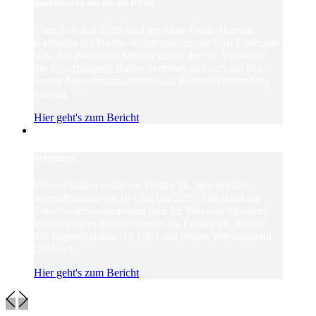
qualifizieren uns für die DVM!
Vom 3.-5. Juli 2026 fand im Anne-Frank-Haus in
Karlsruhe die Baden-Württembergische U16 Endrunde
statt. Als Badischer Meister durfte der SC Viernheim
die Schachjugend Baden vertreten und sich mit den
besten Jugendmannschaften aus Baden-Württemberg
messen.
Hier geht's zum Bericht
Ferienzeit!
Unsere Saison endet am Freitag 26. Juni mit dem
Jugendtraining um 18 Uhr; um 20:15 Uhr dann die
Jahreshauptversammlung (nur für Vereinsmitglieder).
Weiter geht es danach wieder am Freitag 14. August
mit Jugendtraining (18 Uhr) und freiem Vereinsabend
(20 Uhr).
Hier geht's zum Bericht