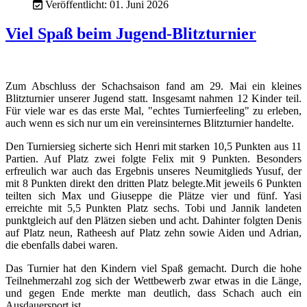
Veröffentlicht: 01. Juni 2026
Viel Spaß beim Jugend-Blitzturnier
Zum Abschluss der Schachsaison fand am 29. Mai ein kleines
Blitzturnier unserer Jugend statt. Insgesamt nahmen 12 Kinder teil.
Für viele war es das erste Mal, "echtes Turnierfeeling" zu erleben,
auch wenn es sich nur um ein vereinsinternes Blitzturnier handelte.
Den Turniersieg sicherte sich Henri mit starken 10,5 Punkten aus 11
Partien. Auf Platz zwei folgte Felix mit 9 Punkten. Besonders
erfreulich war auch das Ergebnis unseres Neumitglieds Yusuf, der
mit 8 Punkten direkt den dritten Platz belegte.Mit jeweils 6 Punkten
teilten sich Max und Giuseppe die Plätze vier und fünf. Yasi
erreichte mit 5,5 Punkten Platz sechs. Tobi und Jannik landeten
punktgleich auf den Plätzen sieben und acht. Dahinter folgten Denis
auf Platz neun, Ratheesh auf Platz zehn sowie Aiden und Adrian,
die ebenfalls dabei waren.
Das Turnier hat den Kindern viel Spaß gemacht. Durch die hohe
Teilnehmerzahl zog sich der Wettbewerb zwar etwas in die Länge,
und gegen Ende merkte man deutlich, dass Schach auch ein
Ausdauersport ist.