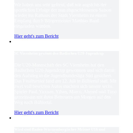
Wir haben uns sehr gefreut, daß wir angsichts der
sportlichen Erfolge der nun abgeschlossenen Saison
wieder ins Rathaus der Stadt Viernheim zu einem
Empfang durch Bürgermeister Matthias Baaß
eingeladen wurden.
Hier geht's zum Bericht
SC Viernheim gewinnt den Badischen U20-Jugendcup
Die U20-Mannschaft des SC Viernheim hat den
Badischen U20-Jugendcup gewonnen und sich damit
den Aufstieg in die Jugendbundesliga Süd gesichert.
Das Finalturnier fand am 12. Juli in Bühlertal statt. Mit
zwei voll besetzten Autos machten sich unsere sechs
Spieler Paul, Yuxuan, Yihan, Marco, Ahmed und Timo
gemeinsam mit ihren Betreuern am Morgen auf den
Weg nach Bühlertal.
Hier geht's zum Bericht
Wird sind Baden-Württembergischer Meister U16 und