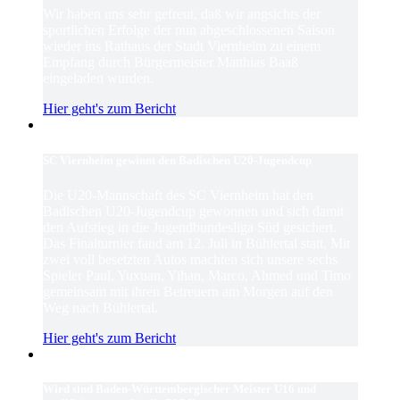
Wir haben uns sehr gefreut, daß wir angsichts der
sportlichen Erfolge der nun abgeschlossenen Saison
wieder ins Rathaus der Stadt Viernheim zu einem
Empfang durch Bürgermeister Matthias Baaß
eingeladen wurden.
Hier geht's zum Bericht
SC Viernheim gewinnt den Badischen U20-Jugendcup
Die U20-Mannschaft des SC Viernheim hat den
Badischen U20-Jugendcup gewonnen und sich damit
den Aufstieg in die Jugendbundesliga Süd gesichert.
Das Finalturnier fand am 12. Juli in Bühlertal statt. Mit
zwei voll besetzten Autos machten sich unsere sechs
Spieler Paul, Yuxuan, Yihan, Marco, Ahmed und Timo
gemeinsam mit ihren Betreuern am Morgen auf den
Weg nach Bühlertal.
Hier geht's zum Bericht
Wird sind Baden-Württembergischer Meister U16 und