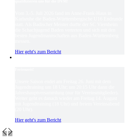
qualifizieren uns für die DVM!
Vom 3.-5. Juli 2026 fand im Anne-Frank-Haus in
Karlsruhe die Baden-Württembergische U16 Endrunde
statt. Als Badischer Meister durfte der SC Viernheim
die Schachjugend Baden vertreten und sich mit den
besten Jugendmannschaften aus Baden-Württemberg
messen.
Hier geht's zum Bericht
Ferienzeit!
Unsere Saison endet am Freitag 26. Juni mit dem
Jugendtraining um 18 Uhr; um 20:15 Uhr dann die
Jahreshauptversammlung (nur für Vereinsmitglieder).
Weiter geht es danach wieder am Freitag 14. August
mit Jugendtraining (18 Uhr) und freiem Vereinsabend
(20 Uhr).
Hier geht's zum Bericht