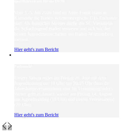
qualifizieren uns für die DVM!
Vom 3.-5. Juli 2026 fand im Anne-Frank-Haus in
Karlsruhe die Baden-Württembergische U16 Endrunde
statt. Als Badischer Meister durfte der SC Viernheim
die Schachjugend Baden vertreten und sich mit den
besten Jugendmannschaften aus Baden-Württemberg
messen.
Hier geht's zum Bericht
Ferienzeit!
Unsere Saison endet am Freitag 26. Juni mit dem
Jugendtraining um 18 Uhr; um 20:15 Uhr dann die
Jahreshauptversammlung (nur für Vereinsmitglieder).
Weiter geht es danach wieder am Freitag 14. August
mit Jugendtraining (18 Uhr) und freiem Vereinsabend
(20 Uhr).
Hier geht's zum Bericht