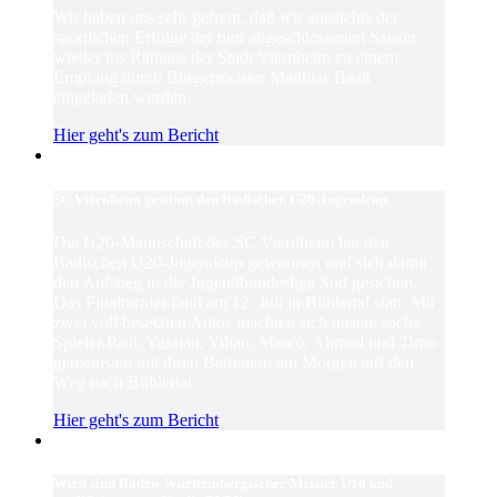
Wir haben uns sehr gefreut, daß wir angsichts der
sportlichen Erfolge der nun abgeschlossenen Saison
wieder ins Rathaus der Stadt Viernheim zu einem
Empfang durch Bürgermeister Matthias Baaß
eingeladen wurden.
Hier geht's zum Bericht
SC Viernheim gewinnt den Badischen U20-Jugendcup
Die U20-Mannschaft des SC Viernheim hat den
Badischen U20-Jugendcup gewonnen und sich damit
den Aufstieg in die Jugendbundesliga Süd gesichert.
Das Finalturnier fand am 12. Juli in Bühlertal statt. Mit
zwei voll besetzten Autos machten sich unsere sechs
Spieler Paul, Yuxuan, Yihan, Marco, Ahmed und Timo
gemeinsam mit ihren Betreuern am Morgen auf den
Weg nach Bühlertal.
Hier geht's zum Bericht
Wird sind Baden-Württembergischer Meister U16 und