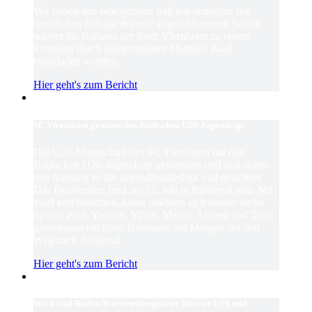
Wir haben uns sehr gefreut, daß wir angsichts der
sportlichen Erfolge der nun abgeschlossenen Saison
wieder ins Rathaus der Stadt Viernheim zu einem
Empfang durch Bürgermeister Matthias Baaß
eingeladen wurden.
Hier geht's zum Bericht
SC Viernheim gewinnt den Badischen U20-Jugendcup
Die U20-Mannschaft des SC Viernheim hat den
Badischen U20-Jugendcup gewonnen und sich damit
den Aufstieg in die Jugendbundesliga Süd gesichert.
Das Finalturnier fand am 12. Juli in Bühlertal statt. Mit
zwei voll besetzten Autos machten sich unsere sechs
Spieler Paul, Yuxuan, Yihan, Marco, Ahmed und Timo
gemeinsam mit ihren Betreuern am Morgen auf den
Weg nach Bühlertal.
Hier geht's zum Bericht
Wird sind Baden-Württembergischer Meister U16 und