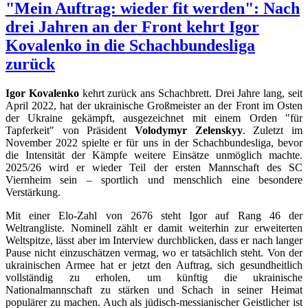
"Mein Auftrag: wieder fit werden": Nach
drei Jahren an der Front kehrt Igor
Kovalenko in die Schachbundesliga
zurück
Igor Kovalenko
kehrt zurück ans Schachbrett. Drei Jahre lang, seit
April 2022, hat der ukrainische Großmeister an der Front im Osten
der Ukraine gekämpft, ausgezeichnet mit einem Orden "für
Tapferkeit" von Präsident
Volodymyr Zelenskyy
. Zuletzt im
November 2022 spielte er für uns in der Schachbundesliga, bevor
die Intensität der Kämpfe weitere Einsätze unmöglich machte.
2025/26 wird er wieder Teil der ersten Mannschaft des SC
Viernheim sein – sportlich und menschlich eine besondere
Verstärkung.
Mit einer Elo-Zahl von 2676 steht Igor auf Rang 46 der
Weltrangliste. Nominell zählt er damit weiterhin zur erweiterten
Weltspitze, lässt aber im Interview durchblicken, dass er nach langer
Pause nicht einzuschätzen vermag, wo er tatsächlich steht. Von der
ukrainischen Armee hat er jetzt den Auftrag, sich gesundheitlich
vollständig zu erholen, um künftig die ukrainische
Nationalmannschaft zu stärken und Schach in seiner Heimat
populärer zu machen. Auch als jüdisch-messianischer Geistlicher ist