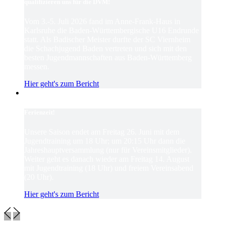
qualifizieren uns für die DVM!
Vom 3.-5. Juli 2026 fand im Anne-Frank-Haus in
Karlsruhe die Baden-Württembergische U16 Endrunde
statt. Als Badischer Meister durfte der SC Viernheim
die Schachjugend Baden vertreten und sich mit den
besten Jugendmannschaften aus Baden-Württemberg
messen.
Hier geht's zum Bericht
Ferienzeit!
Unsere Saison endet am Freitag 26. Juni mit dem
Jugendtraining um 18 Uhr; um 20:15 Uhr dann die
Jahreshauptversammlung (nur für Vereinsmitglieder).
Weiter geht es danach wieder am Freitag 14. August
mit Jugendtraining (18 Uhr) und freiem Vereinsabend
(20 Uhr).
Hier geht's zum Bericht