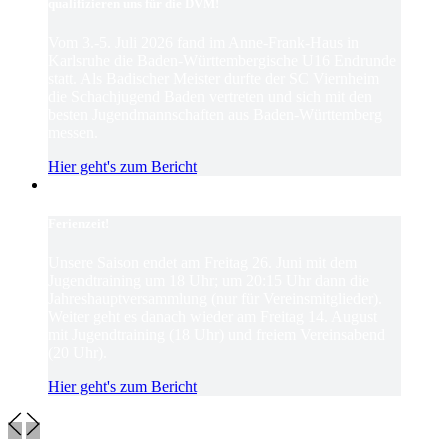
qualifizieren uns für die DVM!
Vom 3.-5. Juli 2026 fand im Anne-Frank-Haus in
Karlsruhe die Baden-Württembergische U16 Endrunde
statt. Als Badischer Meister durfte der SC Viernheim
die Schachjugend Baden vertreten und sich mit den
besten Jugendmannschaften aus Baden-Württemberg
messen.
Hier geht's zum Bericht
Ferienzeit!
Unsere Saison endet am Freitag 26. Juni mit dem
Jugendtraining um 18 Uhr; um 20:15 Uhr dann die
Jahreshauptversammlung (nur für Vereinsmitglieder).
Weiter geht es danach wieder am Freitag 14. August
mit Jugendtraining (18 Uhr) und freiem Vereinsabend
(20 Uhr).
Hier geht's zum Bericht