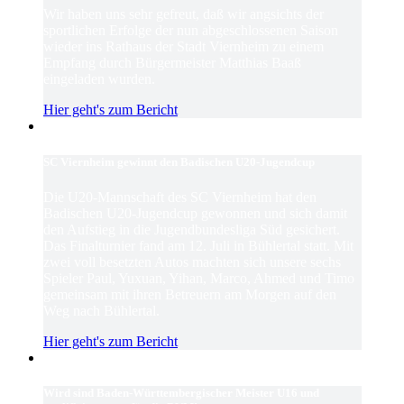
Wir haben uns sehr gefreut, daß wir angsichts der
sportlichen Erfolge der nun abgeschlossenen Saison
wieder ins Rathaus der Stadt Viernheim zu einem
Empfang durch Bürgermeister Matthias Baaß
eingeladen wurden.
Hier geht's zum Bericht
SC Viernheim gewinnt den Badischen U20-Jugendcup
Die U20-Mannschaft des SC Viernheim hat den
Badischen U20-Jugendcup gewonnen und sich damit
den Aufstieg in die Jugendbundesliga Süd gesichert.
Das Finalturnier fand am 12. Juli in Bühlertal statt. Mit
zwei voll besetzten Autos machten sich unsere sechs
Spieler Paul, Yuxuan, Yihan, Marco, Ahmed und Timo
gemeinsam mit ihren Betreuern am Morgen auf den
Weg nach Bühlertal.
Hier geht's zum Bericht
Wird sind Baden-Württembergischer Meister U16 und