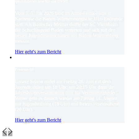
qualifizieren uns für die DVM!
Vom 3.-5. Juli 2026 fand im Anne-Frank-Haus in
Karlsruhe die Baden-Württembergische U16 Endrunde
statt. Als Badischer Meister durfte der SC Viernheim
die Schachjugend Baden vertreten und sich mit den
besten Jugendmannschaften aus Baden-Württemberg
messen.
Hier geht's zum Bericht
Ferienzeit!
Unsere Saison endet am Freitag 26. Juni mit dem
Jugendtraining um 18 Uhr; um 20:15 Uhr dann die
Jahreshauptversammlung (nur für Vereinsmitglieder).
Weiter geht es danach wieder am Freitag 14. August
mit Jugendtraining (18 Uhr) und freiem Vereinsabend
(20 Uhr).
Hier geht's zum Bericht