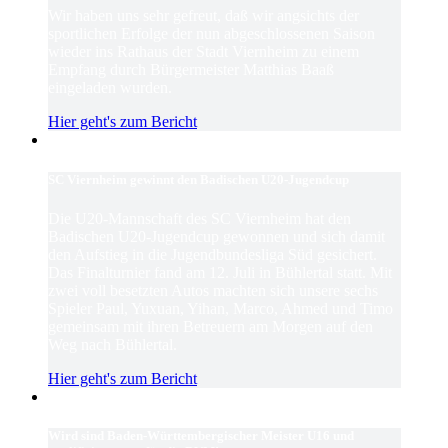
Wir haben uns sehr gefreut, daß wir angsichts der
sportlichen Erfolge der nun abgeschlossenen Saison
wieder ins Rathaus der Stadt Viernheim zu einem
Empfang durch Bürgermeister Matthias Baaß
eingeladen wurden.
Hier geht's zum Bericht
SC Viernheim gewinnt den Badischen U20-Jugendcup
Die U20-Mannschaft des SC Viernheim hat den
Badischen U20-Jugendcup gewonnen und sich damit
den Aufstieg in die Jugendbundesliga Süd gesichert.
Das Finalturnier fand am 12. Juli in Bühlertal statt. Mit
zwei voll besetzten Autos machten sich unsere sechs
Spieler Paul, Yuxuan, Yihan, Marco, Ahmed und Timo
gemeinsam mit ihren Betreuern am Morgen auf den
Weg nach Bühlertal.
Hier geht's zum Bericht
Wird sind Baden-Württembergischer Meister U16 und