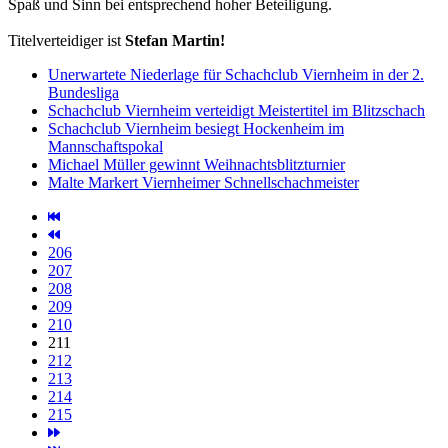
Spaß und Sinn bei entsprechend hoher Beteiligung.
Titelverteidiger ist
Stefan Martin!
Unerwartete Niederlage für Schachclub Viernheim in der 2.
Bundesliga
Schachclub Viernheim verteidigt Meistertitel im Blitzschach
Schachclub Viernheim besiegt Hockenheim im
Mannschaftspokal
Michael Müller gewinnt Weihnachtsblitzturnier
Malte Markert Viernheimer Schnellschachmeister
206
207
208
209
210
211
212
213
214
215