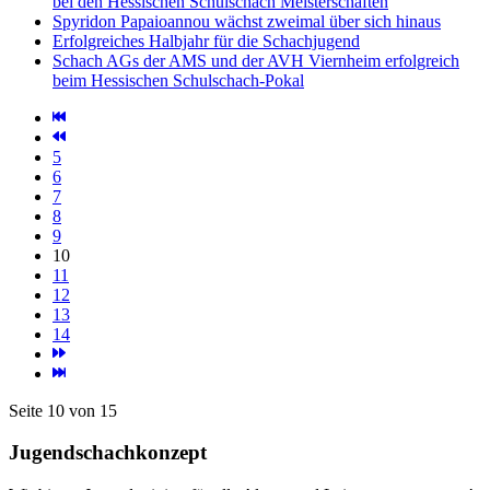
bei den Hessischen Schulschach Meisterschaften
Spyridon Papaioannou wächst zweimal über sich hinaus
Erfolgreiches Halbjahr für die Schachjugend
Schach AGs der AMS und der AVH Viernheim erfolgreich
beim Hessischen Schulschach-Pokal
5
6
7
8
9
10
11
12
13
14
Seite 10 von 15
Jugendschachkonzept