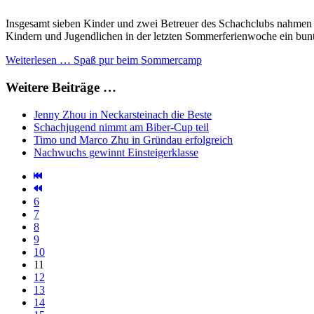
Insgesamt sieben Kinder und zwei Betreuer des Schachclubs nahmen di
Kindern und Jugendlichen in der letzten Sommerferienwoche ein bu
Weiterlesen … Spaß pur beim Sommercamp
Weitere Beiträge …
Jenny Zhou in Neckarsteinach die Beste
Schachjugend nimmt am Biber-Cup teil
Timo und Marco Zhu in Gründau erfolgreich
Nachwuchs gewinnt Einsteigerklasse
6
7
8
9
10
11
12
13
14