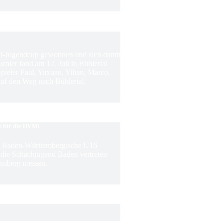
0-Jugendcup gewonnen und sich damit
rnier fand am 12. Juli in Bühlertal
 Spieler Paul, Yuxuan, Yihan, Marco,
f den Weg nach Bühlertal.
s für die DVM!
ie Baden-Württembergische U16
m die Schachjugend Baden vertreten
emberg messen.