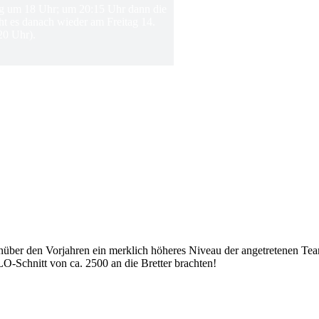
ing um 18 Uhr; um 20:15 Uhr dann die
ht es danach wieder am Freitag 14.
20 Uhr).
über den Vorjahren ein merklich höheres Niveau der angetretenen Team
-Schnitt von ca. 2500 an die Bretter brachten!