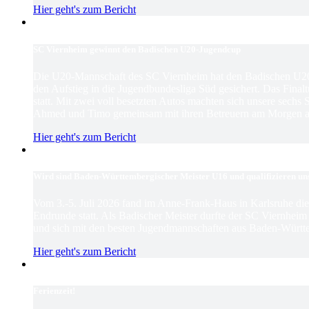
Hier geht's zum Bericht
SC Viernheim gewinnt den Badischen U20-Jugendcup
Die U20-Mannschaft des SC Viernheim hat den Badischen U2
den Aufstieg in die Jugendbundesliga Süd gesichert. Das Finaltu
statt. Mit zwei voll besetzten Autos machten sich unsere sechs
Ahmed und Timo gemeinsam mit ihren Betreuern am Morgen au
Hier geht's zum Bericht
Wird sind Baden-Württembergischer Meister U16 und qualifizieren un
Vom 3.-5. Juli 2026 fand im Anne-Frank-Haus in Karlsruhe d
Endrunde statt. Als Badischer Meister durfte der SC Viernhei
und sich mit den besten Jugendmannschaften aus Baden-Württ
Hier geht's zum Bericht
Ferienzeit!