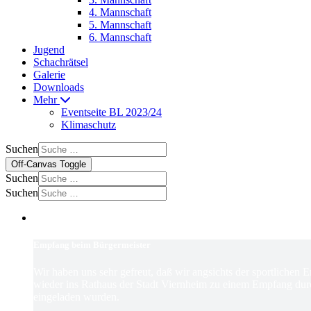
4. Mannschaft
5. Mannschaft
6. Mannschaft
Jugend
Schachrätsel
Galerie
Downloads
Mehr
Eventseite BL 2023/24
Klimaschutz
Suchen
Off-Canvas Toggle
Suchen
Suchen
Empfang beim Bürgermeister
Wir haben uns sehr gefreut, daß wir angsichts der sportlichen 
wieder ins Rathaus der Stadt Viernheim zu einem Empfang dur
eingeladen wurden.