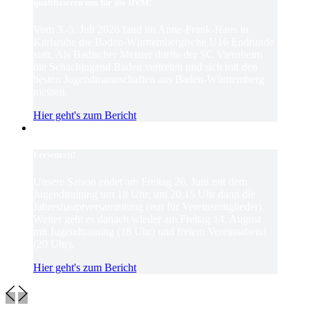
qualifizieren uns für die DVM!
Vom 3.-5. Juli 2026 fand im Anne-Frank-Haus in
Karlsruhe die Baden-Württembergische U16 Endrunde
statt. Als Badischer Meister durfte der SC Viernheim
die Schachjugend Baden vertreten und sich mit den
besten Jugendmannschaften aus Baden-Württemberg
messen.
Hier geht's zum Bericht
Ferienzeit!
Unsere Saison endet am Freitag 26. Juni mit dem
Jugendtraining um 18 Uhr; um 20:15 Uhr dann die
Jahreshauptversammlung (nur für Vereinsmitglieder).
Weiter geht es danach wieder am Freitag 14. August
mit Jugendtraining (18 Uhr) und freiem Vereinsabend
(20 Uhr).
Hier geht's zum Bericht