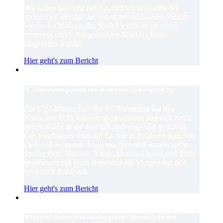
Wir haben uns sehr gefreut, daß wir angsichts der
sportlichen Erfolge der nun abgeschlossenen Saison
wieder ins Rathaus der Stadt Viernheim zu einem
Empfang durch Bürgermeister Matthias Baaß
eingeladen wurden.
Hier geht's zum Bericht
SC Viernheim gewinnt den Badischen U20-Jugendcup
Die U20-Mannschaft des SC Viernheim hat den
Badischen U20-Jugendcup gewonnen und sich damit
den Aufstieg in die Jugendbundesliga Süd gesichert.
Das Finalturnier fand am 12. Juli in Bühlertal statt. Mit
zwei voll besetzten Autos machten sich unsere sechs
Spieler Paul, Yuxuan, Yihan, Marco, Ahmed und Timo
gemeinsam mit ihren Betreuern am Morgen auf den
Weg nach Bühlertal.
Hier geht's zum Bericht
Wird sind Baden-Württembergischer Meister U16 und