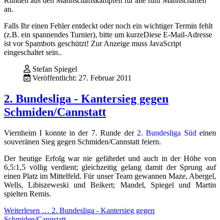
Runden aus den Mannschaftskämpfen für alle fünf Mannschaften
an.
Falls Ihr einen Fehler entdeckt oder noch ein wichtiger Termin fehlt
(z.B. ein spannendes Turnier), bitte um kurze
Diese E-Mail-Adresse
ist vor Spambots geschützt! Zur Anzeige muss JavaScript
eingeschaltet sein.
.
Stefan Spiegel
Veröffentlicht: 27. Februar 2011
2. Bundesliga - Kantersieg gegen
Schmiden/Cannstatt
Viernheim I konnte in der 7. Runde der
2. Bundesliga Süd
einen
souveränen Sieg gegen Schmiden/Cannstatt feiern.
Der heutige Erfolg war nie gefährdet und auch in der Höhe von
6,5:1,5 völlig verdient; gleichzeitig gelang damit der Sprung auf
einen Platz im Mittelfeld. Für unser Team gewannen Maze, Abergel,
Wells, Libiszeweski und Beikert; Mandel, Spiegel und Martin
spielten Remis.
Weiterlesen … 2. Bundesliga - Kantersieg gegen
Schmiden/Cannstatt