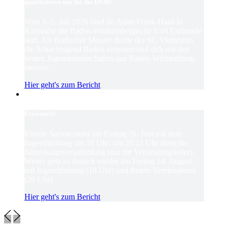
qualifizieren uns für die DVM!
Vom 3.-5. Juli 2026 fand im Anne-Frank-Haus in
Karlsruhe die Baden-Württembergische U16 Endrunde
statt. Als Badischer Meister durfte der SC Viernheim
die Schachjugend Baden vertreten und sich mit den
besten Jugendmannschaften aus Baden-Württemberg
messen.
Hier geht's zum Bericht
Ferienzeit!
Unsere Saison endet am Freitag 26. Juni mit dem
Jugendtraining um 18 Uhr; um 20:15 Uhr dann die
Jahreshauptversammlung (nur für Vereinsmitglieder).
Weiter geht es danach wieder am Freitag 14. August
mit Jugendtraining (18 Uhr) und freiem Vereinsabend
(20 Uhr).
Hier geht's zum Bericht