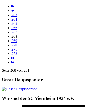
263
264
265
266
267
268
269
270
271
272
Seite 268 von 281
Unser Hauptsponsor
Wir sind der SC Viernheim 1934 e.V.