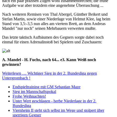
nach ein paar präzisen Zügen wohl zusammenbrechen; die frühe
Aufgabe war aber trotzdem eine angenehme Überraschung ...
Nach weiteren Remisen von Thal Abergel, Günther Beikert und
Stefan Martin, sowie einer Niederlage von Helmut Klee, lag beim
Stand von 3,5:-3,5 nun alles am viertem Brett, an dem Andreas
Mandel "nur noch" seinen Mehrbauern verwerten mußte.
Das letzte taktisch Aufbäumen des Gegners sorgte dabei noch
einmal für einen Adrenalinstoß bei Spielern und Zuschauern:
A. Mandel - H. Fuchs, nach 64... e3. Kann Weiß noch
gewinnen?
Weiterlesen … Wichtiger Sieg in der 2. Bundesliga gegen
Untergrombach !
Endspieltraining mit GM Sebastian Maze
Sieg im Mannschaftspokal
Frohe Weihnachten!
Unter Wert geschlagen - herbe Niederlage in der 2.
Bundesliga
Viernheim II steht sich selbst im Wege und stolpert über
sperrigen Gegner