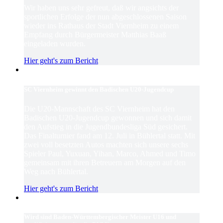
Wir haben uns sehr gefreut, daß wir angsichts der
sportlichen Erfolge der nun abgeschlossenen Saison
wieder ins Rathaus der Stadt Viernheim zu einem
Empfang durch Bürgermeister Matthias Baaß
eingeladen wurden.
Hier geht's zum Bericht
SC Viernheim gewinnt den Badischen U20-Jugendcup
Die U20-Mannschaft des SC Viernheim hat den
Badischen U20-Jugendcup gewonnen und sich damit
den Aufstieg in die Jugendbundesliga Süd gesichert.
Das Finalturnier fand am 12. Juli in Bühlertal statt. Mit
zwei voll besetzten Autos machten sich unsere sechs
Spieler Paul, Yuxuan, Yihan, Marco, Ahmed und Timo
gemeinsam mit ihren Betreuern am Morgen auf den
Weg nach Bühlertal.
Hier geht's zum Bericht
Wird sind Baden-Württembergischer Meister U16 und