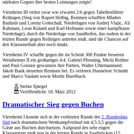
stärksten Gegner ihre besten Leistungen zeigte!
Viernheim III verlor zwar wie erwartet 2:6 gegen Tabellenführer
Reilingen (Sieg von Rupert Helbig, Remisen schafften Mladen
Budimir und Lorenz Gottschall, Niederlagen von Andrej Vlajic, Ali
Rahmani, Leon Ruland und Karl Hofmann sowie einer kampflosen
Niederlage), durch die Niederlage von Sandhofen, das zudem in der
letzten Runde gegen Reilingen antreten muß, sind die Chancen auf
den Klassenerhalt aber noch intakt.
Viernheim IV schaffte gegen die im Schnitt 300 Punkte besseren
Weinheimer II ein großartiges 4:4. Gabriel Pfenning, Michi Reither
und Paul Gonsior gewannen ihre Partien, Walter Uhlemannund
Jakob Bank steuerten Remisen bei. Es verloren Hannelore Schmitt
und Marco Vaulant sowie Moritz Burelbach.
Stefan Spiegel
Veröffentlicht: 18. März 2012
Dramatischer Sieg gegen Buchen
Viernheim I konnte sich in der vorletzten Runde der
2. Bundesliga
Süd
nach dramatischem Wettkampfverlauf mit 4,5:3,5 gegen die
Gäste aus Buchen durchsetzen. Aufgrund des sehr engen
Klassements muß nun in der letzten Runde in Saarbrücken (15.