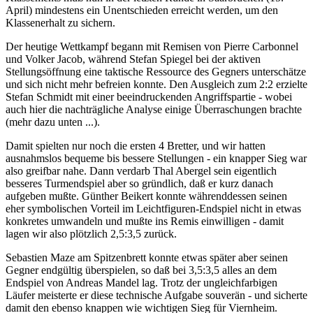
April) mindestens ein Unentschieden erreicht werden, um den
Klassenerhalt zu sichern.
Der heutige Wettkampf begann mit Remisen von Pierre Carbonnel
und Volker Jacob, während Stefan Spiegel bei der aktiven
Stellungsöffnung eine taktische Ressource des Gegners unterschätze
und sich nicht mehr befreien konnte. Den Ausgleich zum 2:2 erzielte
Stefan Schmidt mit einer beeindruckenden Angriffspartie - wobei
auch hier die nachträgliche Analyse einige Überraschungen brachte
(mehr dazu unten ...).
Damit spielten nur noch die ersten 4 Bretter, und wir hatten
ausnahmslos bequeme bis bessere Stellungen - ein knapper Sieg war
also greifbar nahe. Dann verdarb Thal Abergel sein eigentlich
besseres Turmendspiel aber so gründlich, daß er kurz danach
aufgeben mußte. Günther Beikert konnte währenddessen seinen
eher symbolischen Vorteil im Leichtfiguren-Endspiel nicht in etwas
konkretes umwandeln und mußte ins Remis einwilligen - damit
lagen wir also plötzlich 2,5:3,5 zurück.
Sebastien Maze am Spitzenbrett konnte etwas später aber seinen
Gegner endgültig überspielen, so daß bei 3,5:3,5 alles an dem
Endspiel von Andreas Mandel lag. Trotz der ungleichfarbigen
Läufer meisterte er diese technische Aufgabe souverän - und sicherte
damit den ebenso knappen wie wichtigen Sieg für Viernheim.