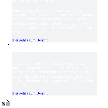
qualifizieren uns für die DVM!
Vom 3.-5. Juli 2026 fand im Anne-Frank-Haus in
Karlsruhe die Baden-Württembergische U16 Endrunde
statt. Als Badischer Meister durfte der SC Viernheim
die Schachjugend Baden vertreten und sich mit den
besten Jugendmannschaften aus Baden-Württemberg
messen.
Hier geht's zum Bericht
Ferienzeit!
Unsere Saison endet am Freitag 26. Juni mit dem
Jugendtraining um 18 Uhr; um 20:15 Uhr dann die
Jahreshauptversammlung (nur für Vereinsmitglieder).
Weiter geht es danach wieder am Freitag 14. August
mit Jugendtraining (18 Uhr) und freiem Vereinsabend
(20 Uhr).
Hier geht's zum Bericht