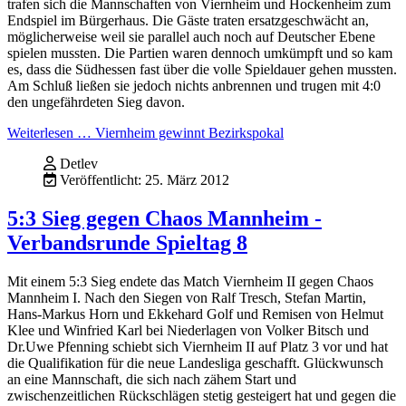
trafen sich die Mannschaften von Viernheim und Hockenheim zum
Endspiel im Bürgerhaus. Die Gäste traten ersatzgeschwächt an,
möglicherweise weil sie parallel auch noch auf Deutscher Ebene
spielen mussten. Die Partien waren dennoch umkümpft und so kam
es, dass die Südhessen fast über die volle Spieldauer gehen mussten.
Am Schluß ließen sie jedoch nichts anbrennen und trugen mit 4:0
den ungefährdeten Sieg davon.
Weiterlesen … Viernheim gewinnt Bezirkspokal
Detlev
Veröffentlicht: 25. März 2012
5:3 Sieg gegen Chaos Mannheim -
Verbandsrunde Spieltag 8
Mit einem 5:3 Sieg endete das Match Viernheim II gegen Chaos
Mannheim I. Nach den Siegen von Ralf Tresch, Stefan Martin,
Hans-Markus Horn und Ekkehard Golf und Remisen von Helmut
Klee und Winfried Karl bei Niederlagen von Volker Bitsch und
Dr.Uwe Pfenning schiebt sich Viernheim II auf Platz 3 vor und hat
die Qualifikation für die neue Landesliga geschafft. Glückwunsch
an eine Mannschaft, die sich nach zähem Start und
zwischenzeitlichen Rückschlägen stetig gesteigert hat und gegen die