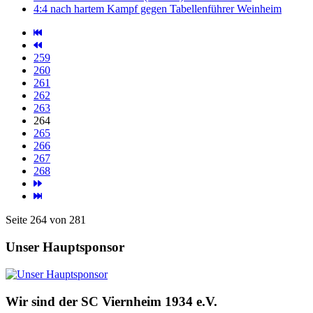
4:4 nach hartem Kampf gegen Tabellenführer Weinheim
259
260
261
262
263
264
265
266
267
268
Seite 264 von 281
Unser Hauptsponsor
Wir sind der SC Viernheim 1934 e.V.