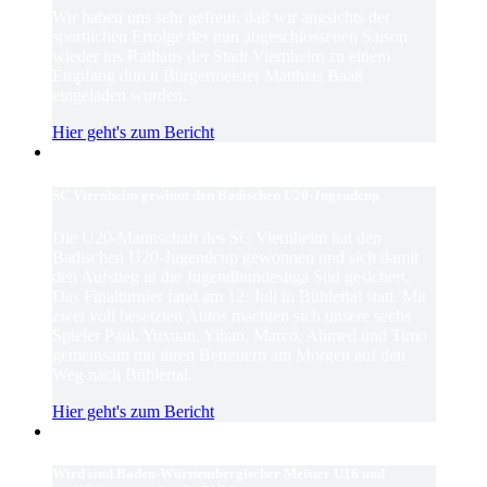
Wir haben uns sehr gefreut, daß wir angsichts der
sportlichen Erfolge der nun abgeschlossenen Saison
wieder ins Rathaus der Stadt Viernheim zu einem
Empfang durch Bürgermeister Matthias Baaß
eingeladen wurden.
Hier geht's zum Bericht
SC Viernheim gewinnt den Badischen U20-Jugendcup
Die U20-Mannschaft des SC Viernheim hat den
Badischen U20-Jugendcup gewonnen und sich damit
den Aufstieg in die Jugendbundesliga Süd gesichert.
Das Finalturnier fand am 12. Juli in Bühlertal statt. Mit
zwei voll besetzten Autos machten sich unsere sechs
Spieler Paul, Yuxuan, Yihan, Marco, Ahmed und Timo
gemeinsam mit ihren Betreuern am Morgen auf den
Weg nach Bühlertal.
Hier geht's zum Bericht
Wird sind Baden-Württembergischer Meister U16 und