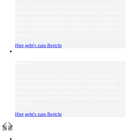
Vom 3.-5. Juli 2026 fand im Anne-Frank-Haus in
Karlsruhe die Baden-Württembergische U16 Endrunde
statt. Als Badischer Meister durfte der SC Viernheim
die Schachjugend Baden vertreten und sich mit den
besten Jugendmannschaften aus Baden-Württemberg
messen.
Hier geht's zum Bericht
Ferienzeit!
Unsere Saison endet am Freitag 26. Juni mit dem
Jugendtraining um 18 Uhr; um 20:15 Uhr dann die
Jahreshauptversammlung (nur für Vereinsmitglieder).
Weiter geht es danach wieder am Freitag 14. August
mit Jugendtraining (18 Uhr) und freiem Vereinsabend
(20 Uhr).
Hier geht's zum Bericht