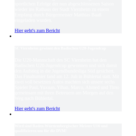
sportlichen Erfolge der nun abgeschlossenen Saison
wieder ins Rathaus der Stadt Viernheim zu einem
Empfang durch Bürgermeister Matthias Baaß
eingeladen wurden.
Hier geht's zum Bericht
SC Viernheim gewinnt den Badischen U20-Jugendcup
Die U20-Mannschaft des SC Viernheim hat den
Badischen U20-Jugendcup gewonnen und sich damit
den Aufstieg in die Jugendbundesliga Süd gesichert.
Das Finalturnier fand am 12. Juli in Bühlertal statt. Mit
zwei voll besetzten Autos machten sich unsere sechs
Spieler Paul, Yuxuan, Yihan, Marco, Ahmed und Timo
gemeinsam mit ihren Betreuern am Morgen auf den
Weg nach Bühlertal.
Hier geht's zum Bericht
Wird sind Baden-Württembergischer Meister U16 und
qualifizieren uns für die DVM!