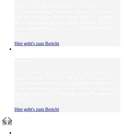
Vom 3.-5. Juli 2026 fand im Anne-Frank-Haus in
Karlsruhe die Baden-Württembergische U16 Endrunde
statt. Als Badischer Meister durfte der SC Viernheim
die Schachjugend Baden vertreten und sich mit den
besten Jugendmannschaften aus Baden-Württemberg
messen.
Hier geht's zum Bericht
Ferienzeit!
Unsere Saison endet am Freitag 26. Juni mit dem
Jugendtraining um 18 Uhr; um 20:15 Uhr dann die
Jahreshauptversammlung (nur für Vereinsmitglieder).
Weiter geht es danach wieder am Freitag 14. August
mit Jugendtraining (18 Uhr) und freiem Vereinsabend
(20 Uhr).
Hier geht's zum Bericht