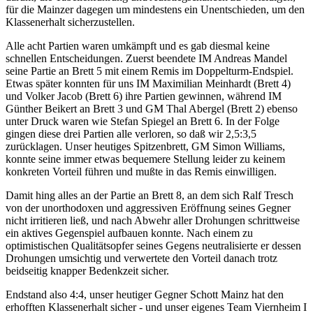
für die Mainzer dagegen um mindestens ein Unentschieden, um den
Klassenerhalt sicherzustellen.
Alle acht Partien waren umkämpft und es gab diesmal keine
schnellen Entscheidungen. Zuerst beendete IM Andreas Mandel
seine Partie an Brett 5 mit einem Remis im Doppelturm-Endspiel.
Etwas später konnten für uns IM Maximilian Meinhardt (Brett 4)
und Volker Jacob (Brett 6) ihre Partien gewinnen, während IM
Günther Beikert an Brett 3 und GM Thal Abergel (Brett 2) ebenso
unter Druck waren wie Stefan Spiegel an Brett 6. In der Folge
gingen diese drei Partien alle verloren, so daß wir 2,5:3,5
zurücklagen. Unser heutiges Spitzenbrett, GM Simon Williams,
konnte seine immer etwas bequemere Stellung leider zu keinem
konkreten Vorteil führen und mußte in das Remis einwilligen.
Damit hing alles an der Partie an Brett 8, an dem sich Ralf Tresch
von der unorthodoxen und aggressiven Eröffnung seines Gegner
nicht irritieren ließ, und nach Abwehr aller Drohungen schrittweise
ein aktives Gegenspiel aufbauen konnte. Nach einem zu
optimistischen Qualitätsopfer seines Gegens neutralisierte er dessen
Drohungen umsichtig und verwertete den Vorteil danach trotz
beidseitig knapper Bedenkzeit sicher.
Endstand also 4:4, unser heutiger Gegner Schott Mainz hat den
erhofften Klassenerhalt sicher - und unser eigenes Team Viernheim I