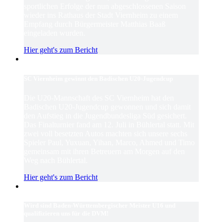
sportlichen Erfolge der nun abgeschlossenen Saison
wieder ins Rathaus der Stadt Viernheim zu einem
Empfang durch Bürgermeister Matthias Baaß
eingeladen wurden.
Hier geht's zum Bericht
SC Viernheim gewinnt den Badischen U20-Jugendcup
Die U20-Mannschaft des SC Viernheim hat den
Badischen U20-Jugendcup gewonnen und sich damit
den Aufstieg in die Jugendbundesliga Süd gesichert.
Das Finalturnier fand am 12. Juli in Bühlertal statt. Mit
zwei voll besetzten Autos machten sich unsere sechs
Spieler Paul, Yuxuan, Yihan, Marco, Ahmed und Timo
gemeinsam mit ihren Betreuern am Morgen auf den
Weg nach Bühlertal.
Hier geht's zum Bericht
Wird sind Baden-Württembergischer Meister U16 und
qualifizieren uns für die DVM!