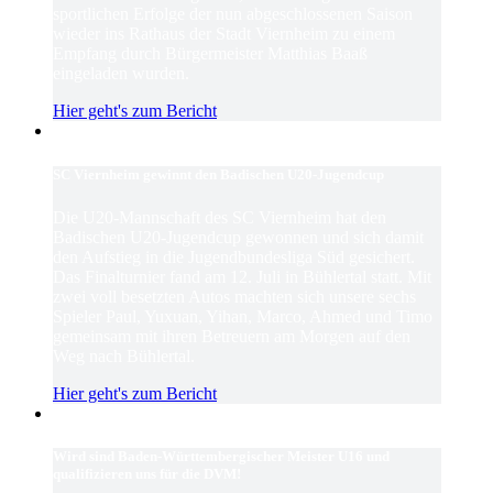
sportlichen Erfolge der nun abgeschlossenen Saison
wieder ins Rathaus der Stadt Viernheim zu einem
Empfang durch Bürgermeister Matthias Baaß
eingeladen wurden.
Hier geht's zum Bericht
SC Viernheim gewinnt den Badischen U20-Jugendcup
Die U20-Mannschaft des SC Viernheim hat den
Badischen U20-Jugendcup gewonnen und sich damit
den Aufstieg in die Jugendbundesliga Süd gesichert.
Das Finalturnier fand am 12. Juli in Bühlertal statt. Mit
zwei voll besetzten Autos machten sich unsere sechs
Spieler Paul, Yuxuan, Yihan, Marco, Ahmed und Timo
gemeinsam mit ihren Betreuern am Morgen auf den
Weg nach Bühlertal.
Hier geht's zum Bericht
Wird sind Baden-Württembergischer Meister U16 und
qualifizieren uns für die DVM!