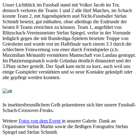
Unser Lichtblick im Fussball stand mit Volker Jacob im Tor,
dennoch verloren die Teams 1 und 2 alle fünf Matches, im Schach
konnte Team 2, mit Jugendspielern und Nicht-Fussballer Stefan
Schmidt besetzt, gut mithalten, ohne alledings die Endrunde der
besten 8 Teams erreichten zu können. Team 1, angeführt von
Blitzschach-Vereinsmeister Stefan Spiegel, verlor in der Vorrunde
lediglich gegen die mit Bundesliga-Spielern besetzte Truppe von
Griesheim und wurde erst im Halbfinale nach einem 3:3 durch die
schlechtere Feinwertung von einer durch Fremdspieler (z.b.
Maximilian Meinardt) verstärkten Mannschaft von Landau gestoppt.
Im Platzierungsmatch wurde Gründau deutlich distanziert und der
3.Platz sicher gestellt. Der Spaß kam nicht zu kurz, auch weil uns
einige Gastspieler verstärkten und so neue Kontakte geknüpft oder
alte gepflegt werden konnten.
In insektenfreundlichem Gelb präsentieren sich hier unsere Fussball-
Schach-Crossover-Freaks.
Weitere
Fotos von dem Event
in unserer Galerie. Dank an
Organisator Stefan Martin sowie die fleißigen Fotografen Stefan
Spiegel und Stefan Schmidt.