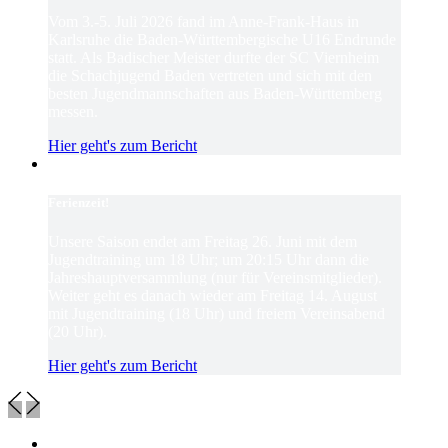
Vom 3.-5. Juli 2026 fand im Anne-Frank-Haus in
Karlsruhe die Baden-Württembergische U16 Endrunde
statt. Als Badischer Meister durfte der SC Viernheim
die Schachjugend Baden vertreten und sich mit den
besten Jugendmannschaften aus Baden-Württemberg
messen.
Hier geht's zum Bericht
Ferienzeit!
Unsere Saison endet am Freitag 26. Juni mit dem
Jugendtraining um 18 Uhr; um 20:15 Uhr dann die
Jahreshauptversammlung (nur für Vereinsmitglieder).
Weiter geht es danach wieder am Freitag 14. August
mit Jugendtraining (18 Uhr) und freiem Vereinsabend
(20 Uhr).
Hier geht's zum Bericht