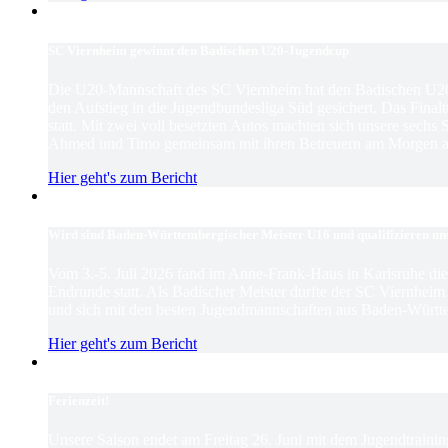
SC Viernheim gewinnt den Badischen U20-Jugendcup
Die U20-Mannschaft des SC Viernheim hat den Badischen U2
den Aufstieg in die Jugendbundesliga Süd gesichert. Das Finaltu
statt. Mit zwei voll besetzten Autos machten sich unsere sechs
Ahmed und Timo gemeinsam mit ihren Betreuern am Morgen au
Hier geht's zum Bericht
Wird sind Baden-Württembergischer Meister U16 und qualifizieren un
Vom 3.-5. Juli 2026 fand im Anne-Frank-Haus in Karlsruhe d
Endrunde statt. Als Badischer Meister durfte der SC Viernhei
und sich mit den besten Jugendmannschaften aus Baden-Württ
Hier geht's zum Bericht
Ferienzeit!
Unsere Saison endet am Freitag 26. Juni mit dem Jugendtrain