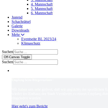
4. Mannschaft
5. Mannschaft
6. Mannschaft
Jugend
Schachrätsel
Galerie
Downloads
Mehr
Eventseite BL 2023/24
Klimaschutz
Suchen
Off-Canvas Toggle
Suchen
Empfang beim Bürgermeister
Wir haben uns sehr gefreut, daß wir angsichts der sportlichen 
wieder ins Rathaus der Stadt Viernheim zu einem Empfang dur
eingeladen wurden.
Hier geht's zum Bericht