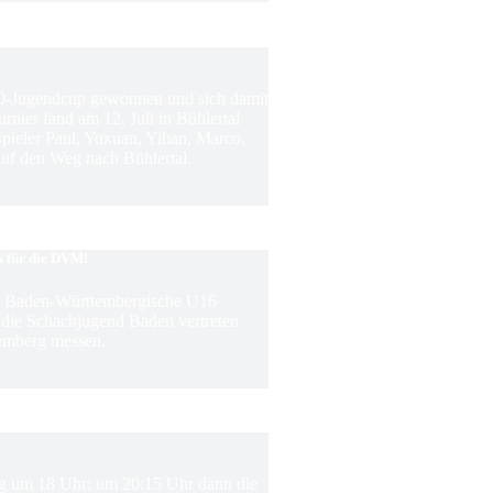
0-Jugendcup gewonnen und sich damit
rnier fand am 12. Juli in Bühlertal
 Spieler Paul, Yuxuan, Yihan, Marco,
f den Weg nach Bühlertal.
s für die DVM!
ie Baden-Württembergische U16
m die Schachjugend Baden vertreten
emberg messen.
ing um 18 Uhr; um 20:15 Uhr dann die