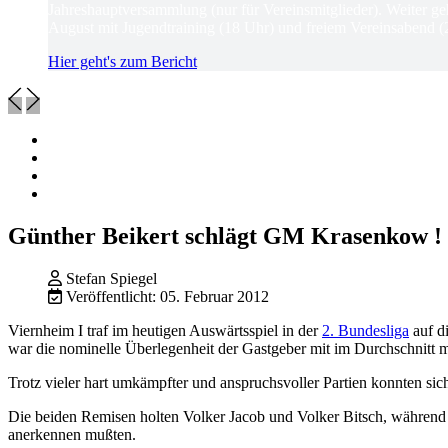
Jahreshauptversammlung (nur für Vereinsmitglieder). Weiter ge
August mit Jugendtraining (18 Uhr) und freiem Vereinsabend (
Hier geht's zum Bericht
Günther Beikert schlägt GM Krasenkow !
Stefan Spiegel
Veröffentlicht: 05. Februar 2012
Viernheim I traf im heutigen Auswärtsspiel in der
2. Bundesliga
auf d
war die nominelle Überlegenheit der Gastgeber mit im Durchschnitt m
Trotz vieler hart umkämpfter und anspruchsvoller Partien konnten si
Die beiden Remisen holten Volker Jacob und Volker Bitsch, während
anerkennen mußten.