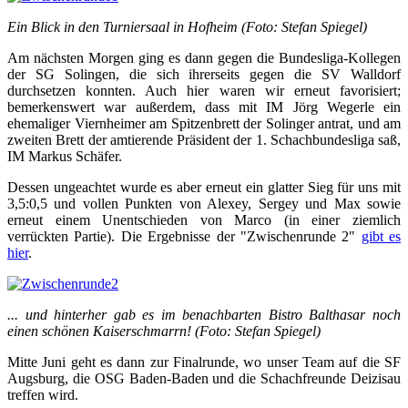
Ein Blick in den Turniersaal in Hofheim (Foto: Stefan Spiegel)
Am nächsten Morgen ging es dann gegen die Bundesliga-Kollegen
der SG Solingen, die sich ihrerseits gegen die SV Walldorf
durchsetzen konnten. Auch hier waren wir erneut favorisiert;
bemerkenswert war außerdem, dass mit IM Jörg Wegerle ein
ehemaliger Viernheimer am Spitzenbrett der Solinger antrat, und am
zweiten Brett der amtierende Präsident der 1. Schachbundesliga saß,
IM Markus Schäfer.
Dessen ungeachtet wurde es aber erneut ein glatter Sieg für uns mit
3,5:0,5 und vollen Punkten von Alexey, Sergey und Max sowie
erneut einem Unentschieden von Marco (in einer ziemlich
verrückten Partie). Die Ergebnisse der "Zwischenrunde 2"
gibt es
hier
.
... und hinterher gab es im benachbarten Bistro Balthasar noch
einen schönen Kaiserschmarrn! (Foto: Stefan Spiegel)
Mitte Juni geht es dann zur Finalrunde, wo unser Team auf die SF
Augsburg, die OSG Baden-Baden und die Schachfreunde Deizisau
treffen wird.