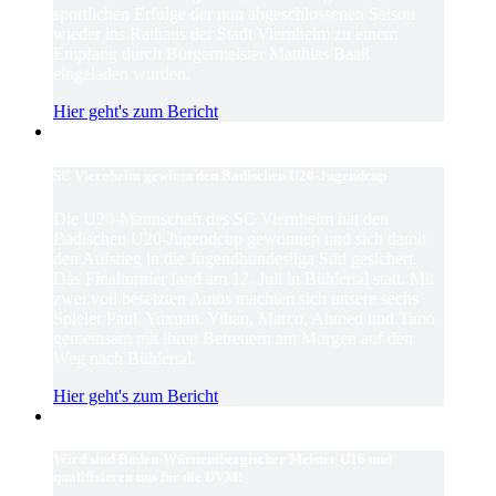
sportlichen Erfolge der nun abgeschlossenen Saison
wieder ins Rathaus der Stadt Viernheim zu einem
Empfang durch Bürgermeister Matthias Baaß
eingeladen wurden.
Hier geht's zum Bericht
SC Viernheim gewinnt den Badischen U20-Jugendcup
Die U20-Mannschaft des SC Viernheim hat den
Badischen U20-Jugendcup gewonnen und sich damit
den Aufstieg in die Jugendbundesliga Süd gesichert.
Das Finalturnier fand am 12. Juli in Bühlertal statt. Mit
zwei voll besetzten Autos machten sich unsere sechs
Spieler Paul, Yuxuan, Yihan, Marco, Ahmed und Timo
gemeinsam mit ihren Betreuern am Morgen auf den
Weg nach Bühlertal.
Hier geht's zum Bericht
Wird sind Baden-Württembergischer Meister U16 und
qualifizieren uns für die DVM!