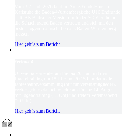
Vom 3.-5. Juli 2026 fand im Anne-Frank-Haus in
Karlsruhe die Baden-Württembergische U16 Endrunde
statt. Als Badischer Meister durfte der SC Viernheim
die Schachjugend Baden vertreten und sich mit den
besten Jugendmannschaften aus Baden-Württemberg
messen.
Hier geht's zum Bericht
Ferienzeit!
Unsere Saison endet am Freitag 26. Juni mit dem
Jugendtraining um 18 Uhr; um 20:15 Uhr dann die
Jahreshauptversammlung (nur für Vereinsmitglieder).
Weiter geht es danach wieder am Freitag 14. August
mit Jugendtraining (18 Uhr) und freiem Vereinsabend
(20 Uhr).
Hier geht's zum Bericht