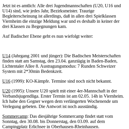
Jetzt ist es amtlich: Alle drei Jugendmannschaften (U20, U16 und
U14) sind, wie jedes Jahr, Bezirksmeister. Traurige
Begleiterscheinung ist allerdings, daß in allen drei Spielklassen
Viernheim die einzige Meldung war und es deshalb in keiner der
drei Klassen zu Begegnungen kam.
Auf Badischer Ebene geht es nun wiefolgt weiter:
U14
(Jahrgang 2001 und jünger): Die Badischen Meisterschaften
finden statt am Samstag, den 23.04. ganztägig in Baden-Baden,
Lichtentaler Allee 8. Austragungsmodus: 7 Runden Schweizer
System mit 2*30min Bedenkzeit.
U16
(1999): KO-Kämpfe. Termine sind noch nicht bekannt.
U20
(1995): Unsere U20 spielt mit einer 4er-Mannschaft in der
Verbandsjugendliga. Erster Termin ist am 02.05. 14h in Viernheim.
Ich habe den Gegner wegen dem verlängerten Wochenende um
Verlegung gebeten. Die Antwort ist noch ausständig.
Sommercamp
: Das diesjährige Sommercamp findet statt vom
Sonntag, den 30.08. bis Donnerstag, den 03.09. auf dem
Campingplatz Erlichsee in Oberhausen-Rheinhausen.