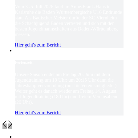
Vom 3.-5. Juli 2026 fand im Anne-Frank-Haus in
Karlsruhe die Baden-Württembergische U16 Endrunde
statt. Als Badischer Meister durfte der SC Viernheim
die Schachjugend Baden vertreten und sich mit den
besten Jugendmannschaften aus Baden-Württemberg
messen.
Hier geht's zum Bericht
Ferienzeit!
Unsere Saison endet am Freitag 26. Juni mit dem
Jugendtraining um 18 Uhr; um 20:15 Uhr dann die
Jahreshauptversammlung (nur für Vereinsmitglieder).
Weiter geht es danach wieder am Freitag 14. August
mit Jugendtraining (18 Uhr) und freiem Vereinsabend
(20 Uhr).
Hier geht's zum Bericht