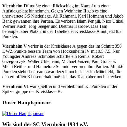
Viernheim IV
mußte einen Rückschlag im Kampf um einen
Aufstiegsplatz hinnehmen. Gegen Weinheim II gab es eine
unerwartete 3:5 Niederlage. Ali Rahmani, Karl Hofmann und Jakob
Bank gewannen ihre Partien. Es verloren Islam Pengili, Nico Utikal,
Werner Kuch, Jörg Seeger und Dietmar Hardow. Das Tam
behauptet aber Platz 2 in der Tabelle der Kreisklasse A mit jetzt 8:2
Punkten.
Viernheim V
verlor in der Kreisklasse A gegen das im Schnitt 350
DWZ-Punkte bessere Team von Hockenheim IV mit 0,5:7,5. Nur
Youngster Andreas Schmohel schaffte ein Remis. Robert
Grzegorczyk, Walter Uhlemann, Michael Janzen, Paul Gonsior,
Michi Reither und Hannelore Schmidt verloren ihre Partien. Mit 4:6
Punkten steht das Team zwar derzeit noch sicher im Mittelfeld, für
den erhofften Klassenerhalt muß sich das Team aber noch strecken.
Viernheim VI
war spielfrei und verbleibt mit 5:1 Punkten in der
Spitzengruppe der Kreisklasse B.
Unser Hauptsponsor
Wir sind der SC Viernheim 1934 e.V.