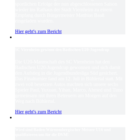
sportlichen Erfolge der nun abgeschlossenen Saison
wieder ins Rathaus der Stadt Viernheim zu einem
Empfang durch Bürgermeister Matthias Baaß
eingeladen wurden.
Hier geht's zum Bericht
SC Viernheim gewinnt den Badischen U20-Jugendcup
Die U20-Mannschaft des SC Viernheim hat den
Badischen U20-Jugendcup gewonnen und sich damit
den Aufstieg in die Jugendbundesliga Süd gesichert.
Das Finalturnier fand am 12. Juli in Bühlertal statt. Mit
zwei voll besetzten Autos machten sich unsere sechs
Spieler Paul, Yuxuan, Yihan, Marco, Ahmed und Timo
gemeinsam mit ihren Betreuern am Morgen auf den
Weg nach Bühlertal.
Hier geht's zum Bericht
Wird sind Baden-Württembergischer Meister U16 und
qualifizieren uns für die DVM!