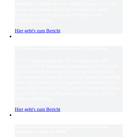
sportlichen Erfolge der nun abgeschlossenen Saison
wieder ins Rathaus der Stadt Viernheim zu einem
Empfang durch Bürgermeister Matthias Baaß
eingeladen wurden.
Hier geht's zum Bericht
SC Viernheim gewinnt den Badischen U20-Jugendcup
Die U20-Mannschaft des SC Viernheim hat den
Badischen U20-Jugendcup gewonnen und sich damit
den Aufstieg in die Jugendbundesliga Süd gesichert.
Das Finalturnier fand am 12. Juli in Bühlertal statt. Mit
zwei voll besetzten Autos machten sich unsere sechs
Spieler Paul, Yuxuan, Yihan, Marco, Ahmed und Timo
gemeinsam mit ihren Betreuern am Morgen auf den
Weg nach Bühlertal.
Hier geht's zum Bericht
Wird sind Baden-Württembergischer Meister U16 und
qualifizieren uns für die DVM!