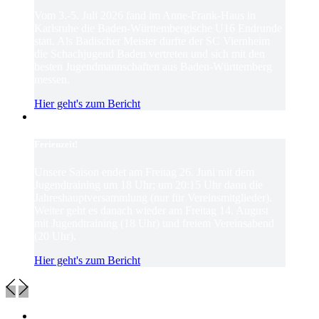
Vom 3.-5. Juli 2026 fand im Anne-Frank-Haus in
Karlsruhe die Baden-Württembergische U16 Endrunde
statt. Als Badischer Meister durfte der SC Viernheim
die Schachjugend Baden vertreten und sich mit den
besten Jugendmannschaften aus Baden-Württemberg
messen.
Hier geht's zum Bericht
Ferienzeit!
Unsere Saison endet am Freitag 26. Juni mit dem
Jugendtraining um 18 Uhr; um 20:15 Uhr dann die
Jahreshauptversammlung (nur für Vereinsmitglieder).
Weiter geht es danach wieder am Freitag 14. August
mit Jugendtraining (18 Uhr) und freiem Vereinsabend
(20 Uhr).
Hier geht's zum Bericht