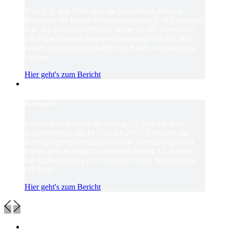
Vom 3.-5. Juli 2026 fand im Anne-Frank-Haus in
Karlsruhe die Baden-Württembergische U16 Endrunde
statt. Als Badischer Meister durfte der SC Viernheim
die Schachjugend Baden vertreten und sich mit den
besten Jugendmannschaften aus Baden-Württemberg
messen.
Hier geht's zum Bericht
Ferienzeit!
Unsere Saison endet am Freitag 26. Juni mit dem
Jugendtraining um 18 Uhr; um 20:15 Uhr dann die
Jahreshauptversammlung (nur für Vereinsmitglieder).
Weiter geht es danach wieder am Freitag 14. August
mit Jugendtraining (18 Uhr) und freiem Vereinsabend
(20 Uhr).
Hier geht's zum Bericht