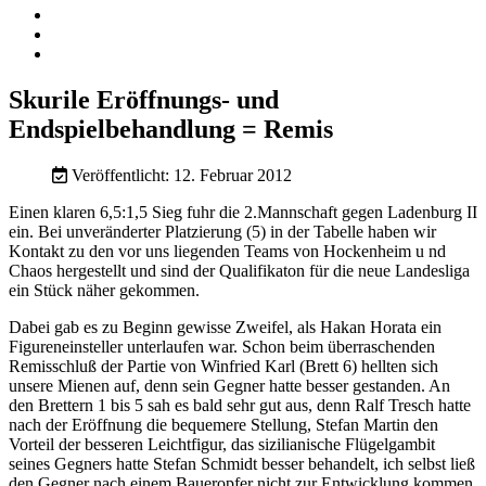
Skurile Eröffnungs- und
Endspielbehandlung = Remis
Veröffentlicht: 12. Februar 2012
Einen klaren 6,5:1,5 Sieg fuhr die 2.Mannschaft gegen Ladenburg II
ein. Bei unveränderter Platzierung (5) in der Tabelle haben wir
Kontakt zu den vor uns liegenden Teams von Hockenheim u nd
Chaos hergestellt und sind der Qualifikaton für die neue Landesliga
ein Stück näher gekommen.
Dabei gab es zu Beginn gewisse Zweifel, als Hakan Horata ein
Figureneinsteller unterlaufen war. Schon beim überraschenden
Remisschluß der Partie von Winfried Karl (Brett 6) hellten sich
unsere Mienen auf, denn sein Gegner hatte besser gestanden. An
den Brettern 1 bis 5 sah es bald sehr gut aus, denn Ralf Tresch hatte
nach der Eröffnung die bequemere Stellung, Stefan Martin den
Vorteil der besseren Leichtfigur, das sizilianische Flügelgambit
seines Gegners hatte Stefan Schmidt besser behandelt, ich selbst ließ
den Gegner nach einem Baueropfer nicht zur Entwicklung kommen