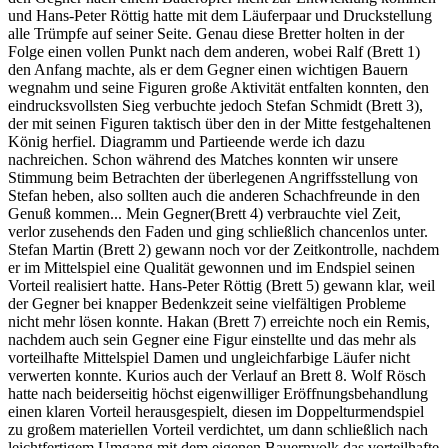
und Hans-Peter Röttig hatte mit dem Läuferpaar und Druckstellung
alle Trümpfe auf seiner Seite. Genau diese Bretter holten in der
Folge einen vollen Punkt nach dem anderen, wobei Ralf (Brett 1)
den Anfang machte, als er dem Gegner einen wichtigen Bauern
wegnahm und seine Figuren große Aktivität entfalten konnten, den
eindrucksvollsten Sieg verbuchte jedoch Stefan Schmidt (Brett 3),
der mit seinen Figuren taktisch über den in der Mitte festgehaltenen
König herfiel. Diagramm und Partieende werde ich dazu
nachreichen. Schon während des Matches konnten wir unsere
Stimmung beim Betrachten der überlegenen Angriffsstellung von
Stefan heben, also sollten auch die anderen Schachfreunde in den
Genuß kommen... Mein Gegner(Brett 4) verbrauchte viel Zeit,
verlor zusehends den Faden und ging schließlich chancenlos unter.
Stefan Martin (Brett 2) gewann noch vor der Zeitkontrolle, nachdem
er im Mittelspiel eine Qualität gewonnen und im Endspiel seinen
Vorteil realisiert hatte. Hans-Peter Röttig (Brett 5) gewann klar, weil
der Gegner bei knapper Bedenkzeit seine vielfältigen Probleme
nicht mehr lösen konnte. Hakan (Brett 7) erreichte noch ein Remis,
nachdem auch sein Gegner eine Figur einstellte und das mehr als
vorteilhafte Mittelspiel Damen und ungleichfarbige Läufer nicht
verwerten konnte. Kurios auch der Verlauf an Brett 8. Wolf Rösch
hatte nach beiderseitig höchst eigenwilliger Eröffnungsbehandlung
einen klaren Vorteil herausgespielt, diesen im Doppelturmendspiel
zu großem materiellen Vorteil verdichtet, um dann schließlich nach
leichtfertigem Umgang mit dem eigenen Bauernvolk das vorteilhafte