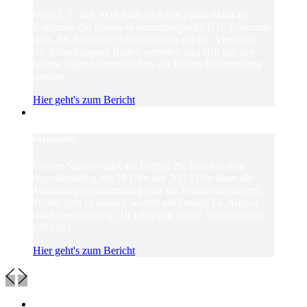
Vom 3.-5. Juli 2026 fand im Anne-Frank-Haus in
Karlsruhe die Baden-Württembergische U16 Endrunde
statt. Als Badischer Meister durfte der SC Viernheim
die Schachjugend Baden vertreten und sich mit den
besten Jugendmannschaften aus Baden-Württemberg
messen.
Hier geht's zum Bericht
Ferienzeit!
Unsere Saison endet am Freitag 26. Juni mit dem
Jugendtraining um 18 Uhr; um 20:15 Uhr dann die
Jahreshauptversammlung (nur für Vereinsmitglieder).
Weiter geht es danach wieder am Freitag 14. August
mit Jugendtraining (18 Uhr) und freiem Vereinsabend
(20 Uhr).
Hier geht's zum Bericht