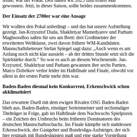
fehlte, war der Pokal. Den hatten wir 2025 zum ersten Mal
gewonnen. Jetzt, in dieser Saison, sollte beides zusammenkommen.
Der Einsatz der 2700er war eine Ansage
Wir wollten den Pokal unbedingt – und das hat unsere Aufstellung
gezeigt. Jan-Krzysztof Duda, Shakhriyar Mamedyarov und Parham
Maghsoodloo saßen für uns am Brett: drei Großmeister der
erweiterten Weltklasse, zwei davon frühere WM-Kandidaten.
Mannschaftsbetreuer Stefan Spiegel sagt dazu: „Auch wenn es am
Anfang noch nicht klar aussieht – ab der dritten Stunde setzt sich die
Spielstärke durch." So war es auch an diesem Wochenende. Jan-
Krzysztof, Shakhriyar und Parham gewannen ihre sechs Partien.
Marco Dobrikov verlor leider im Halbfinale und Finale, obwohl vor
allem in der ersten Partie mehr drin war.
Baden-Baden diesmal kein Konkurrent, Erkenschwick schon
akklimatisiert
Das erwartete Duell mit dem ewigen Rivalen OSG Baden-Baden
blieb aus. Baden-Baden, einstiger Serienmeister und sechsmaliger
Titelträger in Folge, gab im Halbfinale dem Nachwuchs Spielpraxis
– ein Zeichen des Umbruchs beim früheren Dominatoren des
deutschen Mannschaftsschachs. Ins Finale kämpfte sich stattdessen
Erkenschwick, der Gastgeber und Bundesliga-Aufsteiger, der sich
hier erstmals mit Bundesligisten maß und eine starke Vorstellung