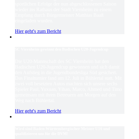
sportlichen Erfolge der nun abgeschlossenen Saison
wieder ins Rathaus der Stadt Viernheim zu einem
Empfang durch Bürgermeister Matthias Baaß
eingeladen wurden.
Hier geht's zum Bericht
SC Viernheim gewinnt den Badischen U20-Jugendcup
Die U20-Mannschaft des SC Viernheim hat den
Badischen U20-Jugendcup gewonnen und sich damit
den Aufstieg in die Jugendbundesliga Süd gesichert.
Das Finalturnier fand am 12. Juli in Bühlertal statt. Mit
zwei voll besetzten Autos machten sich unsere sechs
Spieler Paul, Yuxuan, Yihan, Marco, Ahmed und Timo
gemeinsam mit ihren Betreuern am Morgen auf den
Weg nach Bühlertal.
Hier geht's zum Bericht
Wird sind Baden-Württembergischer Meister U16 und
qualifizieren uns für die DVM!