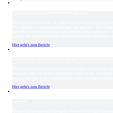
SC Viernheim gewinnt den Badischen U20-Jugendcup
Die U20-Mannschaft des SC Viernheim hat den Badischen U2
den Aufstieg in die Jugendbundesliga Süd gesichert. Das Finaltu
statt. Mit zwei voll besetzten Autos machten sich unsere sechs
Ahmed und Timo gemeinsam mit ihren Betreuern am Morgen au
Hier geht's zum Bericht
Wird sind Baden-Württembergischer Meister U16 und qualifizieren un
Vom 3.-5. Juli 2026 fand im Anne-Frank-Haus in Karlsruhe d
Endrunde statt. Als Badischer Meister durfte der SC Viernhei
und sich mit den besten Jugendmannschaften aus Baden-Württ
Hier geht's zum Bericht
Ferienzeit!
Unsere Saison endet am Freitag 26. Juni mit dem Jugendtrain