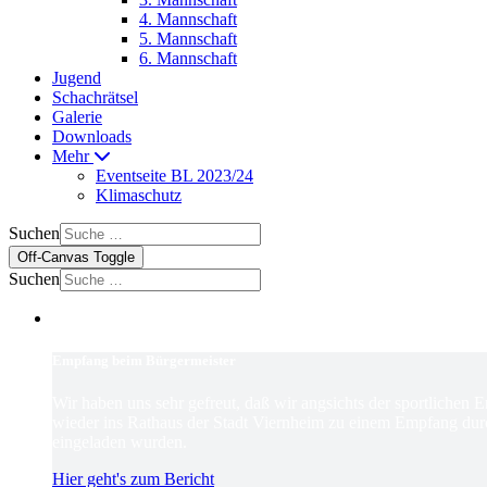
4. Mannschaft
5. Mannschaft
6. Mannschaft
Jugend
Schachrätsel
Galerie
Downloads
Mehr
Eventseite BL 2023/24
Klimaschutz
Suchen
Off-Canvas Toggle
Suchen
Empfang beim Bürgermeister
Wir haben uns sehr gefreut, daß wir angsichts der sportlichen 
wieder ins Rathaus der Stadt Viernheim zu einem Empfang dur
eingeladen wurden.
Hier geht's zum Bericht