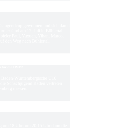
0-Jugendcup gewonnen und sich damit
rnier fand am 12. Juli in Bühlertal
 Spieler Paul, Yuxuan, Yihan, Marco,
f den Weg nach Bühlertal.
s für die DVM!
ie Baden-Württembergische U16
m die Schachjugend Baden vertreten
emberg messen.
ing um 18 Uhr; um 20:15 Uhr dann die