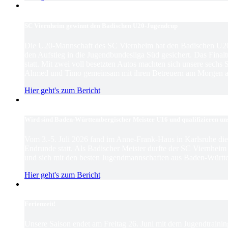
SC Viernheim gewinnt den Badischen U20-Jugendcup
Die U20-Mannschaft des SC Viernheim hat den Badischen U2
den Aufstieg in die Jugendbundesliga Süd gesichert. Das Finaltu
statt. Mit zwei voll besetzten Autos machten sich unsere sechs
Ahmed und Timo gemeinsam mit ihren Betreuern am Morgen au
Hier geht's zum Bericht
Wird sind Baden-Württembergischer Meister U16 und qualifizieren un
Vom 3.-5. Juli 2026 fand im Anne-Frank-Haus in Karlsruhe d
Endrunde statt. Als Badischer Meister durfte der SC Viernhei
und sich mit den besten Jugendmannschaften aus Baden-Württ
Hier geht's zum Bericht
Ferienzeit!
Unsere Saison endet am Freitag 26. Juni mit dem Jugendtrain