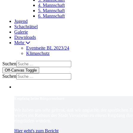
4. Mannschaft
5. Mannschaft
6. Mannschaft
Jugend
Schachrätsel
Galerie
Downloads
Mehr
Eventseite BL 2023/24
Klimaschutz
Suchen
Off-Canvas Toggle
Suchen
Empfang beim Bürgermeister
Wir haben uns sehr gefreut, daß wir angsichts der sportlichen 
wieder ins Rathaus der Stadt Viernheim zu einem Empfang dur
eingeladen wurden.
Hier geht's zum Bericht