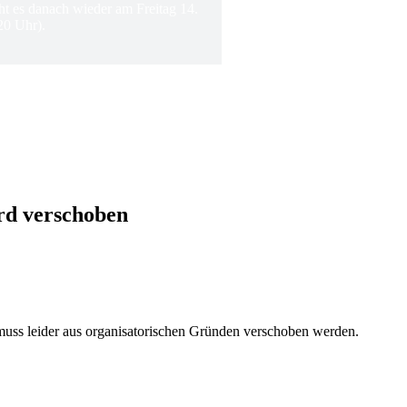
ht es danach wieder am Freitag 14.
20 Uhr).
rd verschoben
 muss leider aus organisatorischen Gründen verschoben werden.