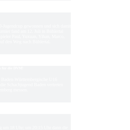
0-Jugendcup gewonnen und sich damit
rnier fand am 12. Juli in Bühlertal
 Spieler Paul, Yuxuan, Yihan, Marco,
f den Weg nach Bühlertal.
s für die DVM!
ie Baden-Württembergische U16
m die Schachjugend Baden vertreten
emberg messen.
ing um 18 Uhr; um 20:15 Uhr dann die