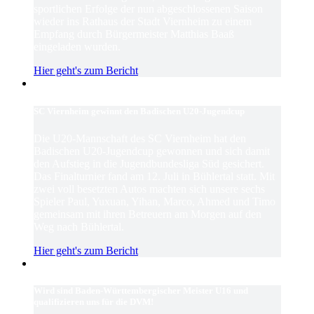
sportlichen Erfolge der nun abgeschlossenen Saison
wieder ins Rathaus der Stadt Viernheim zu einem
Empfang durch Bürgermeister Matthias Baaß
eingeladen wurden.
Hier geht's zum Bericht
SC Viernheim gewinnt den Badischen U20-Jugendcup
Die U20-Mannschaft des SC Viernheim hat den
Badischen U20-Jugendcup gewonnen und sich damit
den Aufstieg in die Jugendbundesliga Süd gesichert.
Das Finalturnier fand am 12. Juli in Bühlertal statt. Mit
zwei voll besetzten Autos machten sich unsere sechs
Spieler Paul, Yuxuan, Yihan, Marco, Ahmed und Timo
gemeinsam mit ihren Betreuern am Morgen auf den
Weg nach Bühlertal.
Hier geht's zum Bericht
Wird sind Baden-Württembergischer Meister U16 und
qualifizieren uns für die DVM!