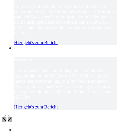
Vom 3.-5. Juli 2026 fand im Anne-Frank-Haus in
Karlsruhe die Baden-Württembergische U16 Endrunde
statt. Als Badischer Meister durfte der SC Viernheim
die Schachjugend Baden vertreten und sich mit den
besten Jugendmannschaften aus Baden-Württemberg
messen.
Hier geht's zum Bericht
Ferienzeit!
Unsere Saison endet am Freitag 26. Juni mit dem
Jugendtraining um 18 Uhr; um 20:15 Uhr dann die
Jahreshauptversammlung (nur für Vereinsmitglieder).
Weiter geht es danach wieder am Freitag 14. August
mit Jugendtraining (18 Uhr) und freiem Vereinsabend
(20 Uhr).
Hier geht's zum Bericht