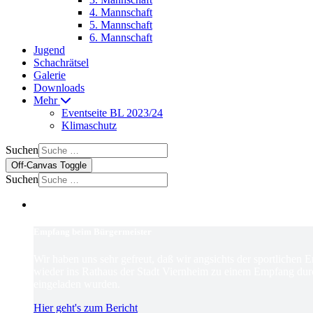
4. Mannschaft
5. Mannschaft
6. Mannschaft
Jugend
Schachrätsel
Galerie
Downloads
Mehr
Eventseite BL 2023/24
Klimaschutz
Suchen
Off-Canvas Toggle
Suchen
Empfang beim Bürgermeister
Wir haben uns sehr gefreut, daß wir angsichts der sportlichen 
wieder ins Rathaus der Stadt Viernheim zu einem Empfang dur
eingeladen wurden.
Hier geht's zum Bericht