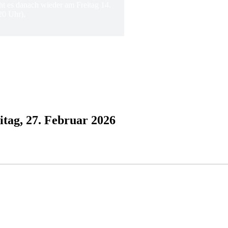
ht es danach wieder am Freitag 14.
20 Uhr).
ag, 27. Februar 2026