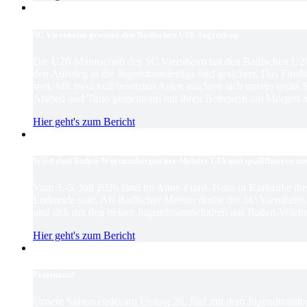
SC Viernheim gewinnt den Badischen U20-Jugendcup
Die U20-Mannschaft des SC Viernheim hat den Badischen U2
den Aufstieg in die Jugendbundesliga Süd gesichert. Das Finaltu
statt. Mit zwei voll besetzten Autos machten sich unsere sechs
Ahmed und Timo gemeinsam mit ihren Betreuern am Morgen au
Hier geht's zum Bericht
Wird sind Baden-Württembergischer Meister U16 und qualifizieren un
Vom 3.-5. Juli 2026 fand im Anne-Frank-Haus in Karlsruhe d
Endrunde statt. Als Badischer Meister durfte der SC Viernhei
und sich mit den besten Jugendmannschaften aus Baden-Württ
Hier geht's zum Bericht
Ferienzeit!
Unsere Saison endet am Freitag 26. Juni mit dem Jugendtrain