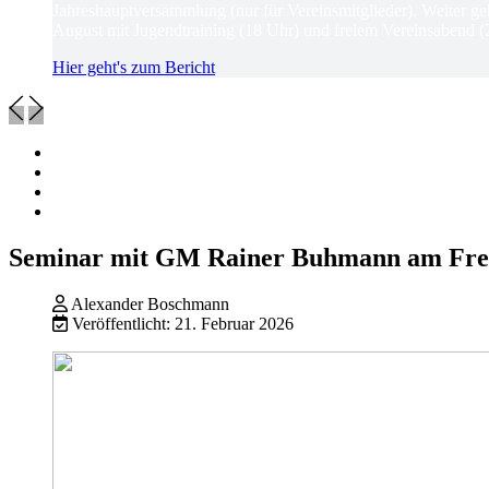
Jahreshauptversammlung (nur für Vereinsmitglieder). Weiter ge
August mit Jugendtraining (18 Uhr) und freiem Vereinsabend (
Hier geht's zum Bericht
Seminar mit GM Rainer Buhmann am Freit
Alexander Boschmann
Veröffentlicht: 21. Februar 2026