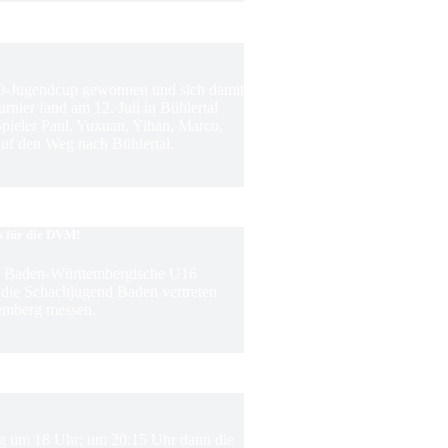
0-Jugendcup gewonnen und sich damit
rnier fand am 12. Juli in Bühlertal
 Spieler Paul, Yuxuan, Yihan, Marco,
f den Weg nach Bühlertal.
s für die DVM!
ie Baden-Württembergische U16
m die Schachjugend Baden vertreten
emberg messen.
ing um 18 Uhr; um 20:15 Uhr dann die