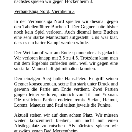
nächstes spielen wir gegen Hockenheim 3.
Verbandsliga Nord, Viernheim 3
In der Verbandsliga Nord spielten wir diesmal gegen
den Tabellenführer Buchen 1. Der Gegner hatte bisher
noch kein Spiel verloren. Auch diesmal hatte Buchen
eine sehr starke Mannschaft aufgestellt. Uns war klar,
dass es ein harter Kampf werden würde.
Der Wettkampf war am Ende spannender als gedacht.
Wir verloren knapp mit 3,5 zu 4,5. Trotzdem kann man
mit dem Ergebnis zufrieden sein, weil wir gegen eine
so starke Mannschaft gut mithalten konnten.
Den einzigen Sieg holte Hans-Peter. Er griff seinen
Gegner konsequent an, setzte ihn stark unter Druck und
gewann die Partie am Ende verdient. Zwei Partien
gingen leider verloren, nämlich von Till und Yuxuan.
Die restlichen Partien endeten remis. Stefan, Helmut,
Lorenz, Mateusz und Paul teilten jeweils die Punkte.
Aktuell stehen wir auf dem achten Platz. Wir müssen
weiter konzentriert bleiben, um nicht auf einen
Abstiegsplatz zu rutschen. Als nächstes spielen wir
auswärts gegen Bad Mergentheim.