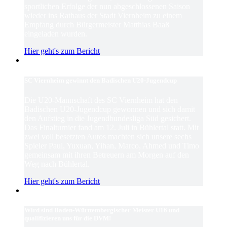
sportlichen Erfolge der nun abgeschlossenen Saison
wieder ins Rathaus der Stadt Viernheim zu einem
Empfang durch Bürgermeister Matthias Baaß
eingeladen wurden.
Hier geht's zum Bericht
SC Viernheim gewinnt den Badischen U20-Jugendcup
Die U20-Mannschaft des SC Viernheim hat den
Badischen U20-Jugendcup gewonnen und sich damit
den Aufstieg in die Jugendbundesliga Süd gesichert.
Das Finalturnier fand am 12. Juli in Bühlertal statt. Mit
zwei voll besetzten Autos machten sich unsere sechs
Spieler Paul, Yuxuan, Yihan, Marco, Ahmed und Timo
gemeinsam mit ihren Betreuern am Morgen auf den
Weg nach Bühlertal.
Hier geht's zum Bericht
Wird sind Baden-Württembergischer Meister U16 und
qualifizieren uns für die DVM!