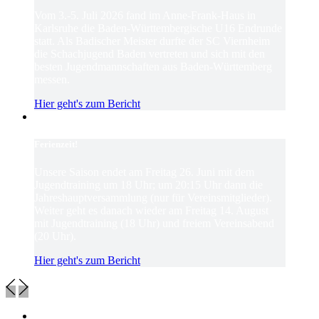
Vom 3.-5. Juli 2026 fand im Anne-Frank-Haus in
Karlsruhe die Baden-Württembergische U16 Endrunde
statt. Als Badischer Meister durfte der SC Viernheim
die Schachjugend Baden vertreten und sich mit den
besten Jugendmannschaften aus Baden-Württemberg
messen.
Hier geht's zum Bericht
Ferienzeit!
Unsere Saison endet am Freitag 26. Juni mit dem
Jugendtraining um 18 Uhr; um 20:15 Uhr dann die
Jahreshauptversammlung (nur für Vereinsmitglieder).
Weiter geht es danach wieder am Freitag 14. August
mit Jugendtraining (18 Uhr) und freiem Vereinsabend
(20 Uhr).
Hier geht's zum Bericht