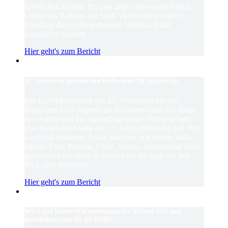
sportlichen Erfolge der nun abgeschlossenen Saison
wieder ins Rathaus der Stadt Viernheim zu einem
Empfang durch Bürgermeister Matthias Baaß
eingeladen wurden.
Hier geht's zum Bericht
SC Viernheim gewinnt den Badischen U20-Jugendcup
Die U20-Mannschaft des SC Viernheim hat den
Badischen U20-Jugendcup gewonnen und sich damit
den Aufstieg in die Jugendbundesliga Süd gesichert.
Das Finalturnier fand am 12. Juli in Bühlertal statt. Mit
zwei voll besetzten Autos machten sich unsere sechs
Spieler Paul, Yuxuan, Yihan, Marco, Ahmed und Timo
gemeinsam mit ihren Betreuern am Morgen auf den
Weg nach Bühlertal.
Hier geht's zum Bericht
Wird sind Baden-Württembergischer Meister U16 und
qualifizieren uns für die DVM!