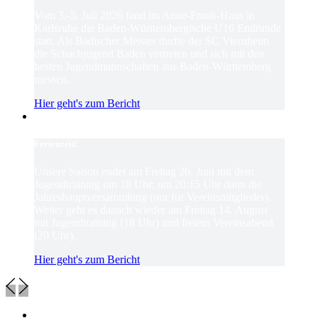
Vom 3.-5. Juli 2026 fand im Anne-Frank-Haus in
Karlsruhe die Baden-Württembergische U16 Endrunde
statt. Als Badischer Meister durfte der SC Viernheim
die Schachjugend Baden vertreten und sich mit den
besten Jugendmannschaften aus Baden-Württemberg
messen.
Hier geht's zum Bericht
Ferienzeit!
Unsere Saison endet am Freitag 26. Juni mit dem
Jugendtraining um 18 Uhr; um 20:15 Uhr dann die
Jahreshauptversammlung (nur für Vereinsmitglieder).
Weiter geht es danach wieder am Freitag 14. August
mit Jugendtraining (18 Uhr) und freiem Vereinsabend
(20 Uhr).
Hier geht's zum Bericht