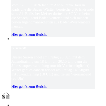
Vom 3.-5. Juli 2026 fand im Anne-Frank-Haus in
Karlsruhe die Baden-Württembergische U16 Endrunde
statt. Als Badischer Meister durfte der SC Viernheim
die Schachjugend Baden vertreten und sich mit den
besten Jugendmannschaften aus Baden-Württemberg
messen.
Hier geht's zum Bericht
Ferienzeit!
Unsere Saison endet am Freitag 26. Juni mit dem
Jugendtraining um 18 Uhr; um 20:15 Uhr dann die
Jahreshauptversammlung (nur für Vereinsmitglieder).
Weiter geht es danach wieder am Freitag 14. August
mit Jugendtraining (18 Uhr) und freiem Vereinsabend
(20 Uhr).
Hier geht's zum Bericht