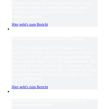
sportlichen Erfolge der nun abgeschlossenen Saison
wieder ins Rathaus der Stadt Viernheim zu einem
Empfang durch Bürgermeister Matthias Baaß
eingeladen wurden.
Hier geht's zum Bericht
SC Viernheim gewinnt den Badischen U20-Jugendcup
Die U20-Mannschaft des SC Viernheim hat den
Badischen U20-Jugendcup gewonnen und sich damit
den Aufstieg in die Jugendbundesliga Süd gesichert.
Das Finalturnier fand am 12. Juli in Bühlertal statt. Mit
zwei voll besetzten Autos machten sich unsere sechs
Spieler Paul, Yuxuan, Yihan, Marco, Ahmed und Timo
gemeinsam mit ihren Betreuern am Morgen auf den
Weg nach Bühlertal.
Hier geht's zum Bericht
Wird sind Baden-Württembergischer Meister U16 und
qualifizieren uns für die DVM!