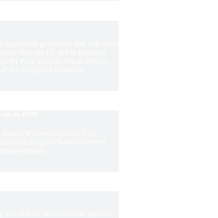
0-Jugendcup gewonnen und sich damit
rnier fand am 12. Juli in Bühlertal
 Spieler Paul, Yuxuan, Yihan, Marco,
f den Weg nach Bühlertal.
s für die DVM!
ie Baden-Württembergische U16
m die Schachjugend Baden vertreten
emberg messen.
ing um 18 Uhr; um 20:15 Uhr dann die