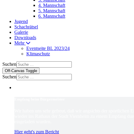
4. Mannschaft
5. Mannschaft
6. Mannschaft
Jugend
Schachrätsel
Galerie
Downloads
Mehr
Eventseite BL 2023/24
Klimaschutz
Suchen
Off-Canvas Toggle
Suchen
Empfang beim Bürgermeister
Wir haben uns sehr gefreut, daß wir angsichts der sportlichen 
wieder ins Rathaus der Stadt Viernheim zu einem Empfang dur
eingeladen wurden.
Hier geht's zum Bericht