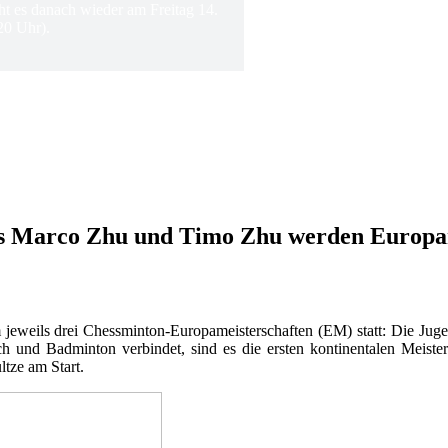
ht es danach wieder am Freitag 14.
20 Uhr).
s Marco Zhu und Timo Zhu werden Europam
jeweils drei Chessminton-Europameisterschaften (EM) statt: Die Ju
h und Badminton verbindet, sind es die ersten kontinentalen Meist
tze am Start.