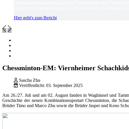
Jahreshauptversammlung (nur für Vereinsmitglieder). Weiter ge
August mit Jugendtraining (18 Uhr) und freiem Vereinsabend (
Hier geht's zum Bericht
Chessminton-EM: Viernheimer Schachkid
Sascha Zhu
Veröffentlicht: 03. September 2025
Am 26./27. Juli und am 02. August fanden in Waghäusel und Tamm 
Geschichte der neuen Kombinationssportart Chessminton, die Schac
Brüder Timo und Marco Zhu sowie die Brüder Jasper und Keno Schul