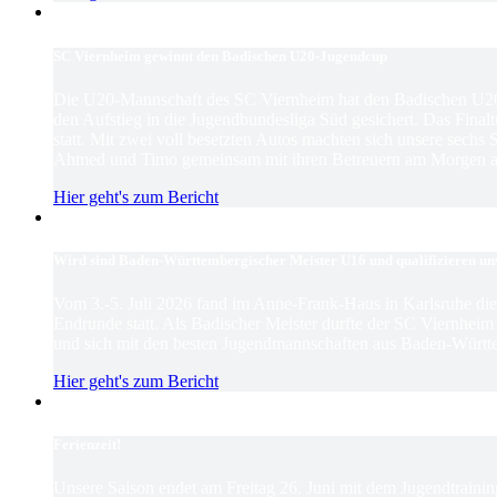
SC Viernheim gewinnt den Badischen U20-Jugendcup
Die U20-Mannschaft des SC Viernheim hat den Badischen U2
den Aufstieg in die Jugendbundesliga Süd gesichert. Das Finaltu
statt. Mit zwei voll besetzten Autos machten sich unsere sechs
Ahmed und Timo gemeinsam mit ihren Betreuern am Morgen au
Hier geht's zum Bericht
Wird sind Baden-Württembergischer Meister U16 und qualifizieren un
Vom 3.-5. Juli 2026 fand im Anne-Frank-Haus in Karlsruhe d
Endrunde statt. Als Badischer Meister durfte der SC Viernhei
und sich mit den besten Jugendmannschaften aus Baden-Württ
Hier geht's zum Bericht
Ferienzeit!
Unsere Saison endet am Freitag 26. Juni mit dem Jugendtrain